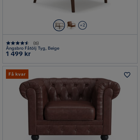
+2
(
6
)
Ängsbro Fåtölj Tyg, Beige
Pris
1 499 kr
Få kvar