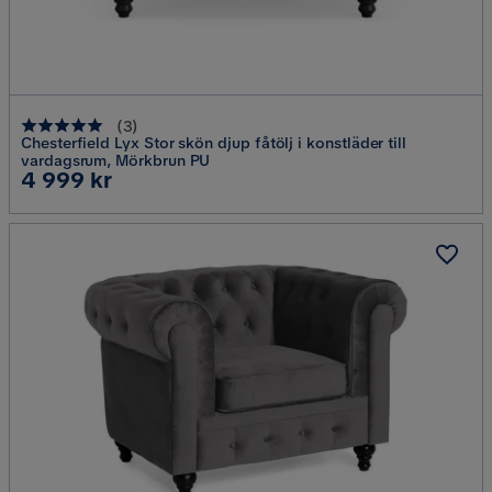
(
3
)
Chesterfield Lyx Stor skön djup fåtölj i konstläder till
vardagsrum, Mörkbrun PU
Pris
4 999 kr