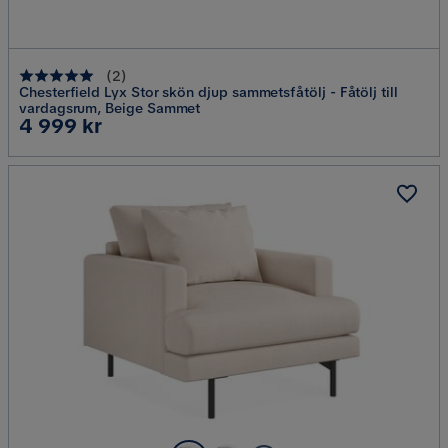
(
2
)
Chesterfield Lyx Stor skön djup sammetsfåtölj - Fåtölj till
vardagsrum, Beige Sammet
Pris
4 999 kr