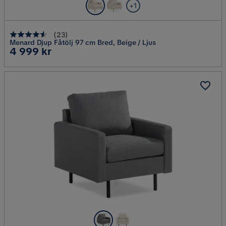
+1
(
23
)
Menard Djup Fåtölj 97 cm Bred, Beige / Ljus
Pris
4 999 kr