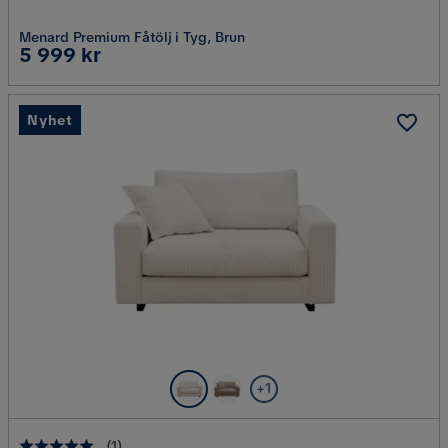
Menard Premium Fåtölj i Tyg, Brun
Pris
5 999 kr
Nyhet
+1
(
1
)