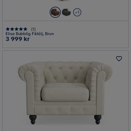
+1
(
1
)
Elise Bubblig Fåtölj, Brun
Pris
3 999 kr