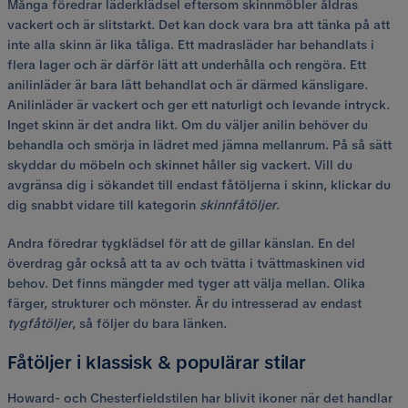
Många föredrar läderklädsel eftersom skinnmöbler åldras
vackert och är slitstarkt. Det kan dock vara bra att tänka på att
inte alla skinn är lika tåliga. Ett madrasläder har behandlats i
flera lager och är därför lätt att underhålla och rengöra. Ett
anilinläder är bara lätt behandlat och är därmed känsligare.
Anilinläder är vackert och ger ett naturligt och levande intryck.
Inget skinn är det andra likt. Om du väljer anilin behöver du
behandla och smörja in lädret med jämna mellanrum. På så sätt
skyddar du möbeln och skinnet håller sig vackert. Vill du
avgränsa dig i sökandet till endast fåtöljerna i skinn, klickar du
dig snabbt vidare till kategorin
skinnfåtöljer
.
Andra föredrar tygklädsel för att de gillar känslan. En del
överdrag går också att ta av och tvätta i tvättmaskinen vid
behov. Det finns mängder med tyger att välja mellan. Olika
färger, strukturer och mönster. Är du intresserad av endast
tygfåtöljer
, så följer du bara länken.
Fåtöljer i klassisk & populärar stilar
Howard- och Chesterfieldstilen har blivit ikoner när det handlar