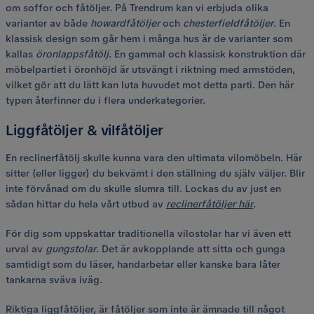
om soffor och fåtöljer. På Trendrum kan vi erbjuda olika
varianter av både
howardfåtöljer
och
chesterfieldfåtöljer
. En
klassisk design som går hem i många hus är de varianter som
kallas
öronlappsfåtölj
. En gammal och klassisk konstruktion där
möbelpartiet i öronhöjd är utsvängt i riktning med armstöden,
vilket gör att du lätt kan luta huvudet mot detta parti. Den här
typen återfinner du i flera underkategorier.
Liggfåtöljer & vilfåtöljer
En reclinerfåtölj skulle kunna vara den ultimata vilomöbeln. Här
sitter (eller ligger) du bekvämt i den ställning du själv väljer. Blir
inte förvånad om du skulle slumra till. Lockas du av just en
sådan hittar du hela vårt utbud av
reclinerfåtöljer här
.
För dig som uppskattar traditionella vilostolar har vi även ett
urval av
gungstolar
. Det är avkopplande att sitta och gunga
samtidigt som du läser, handarbetar eller kanske bara låter
tankarna sväva iväg.
Riktiga liggfåtöljer, är fåtöljer som inte är ämnade till något