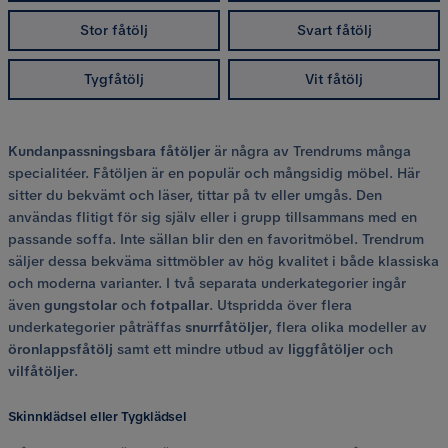
Stor fåtölj
Svart fåtölj
Tygfåtölj
Vit fåtölj
Kundanpassningsbara
fåtöljer
är några av Trendrums många
specialitéer. Fåtöljen är en populär och mångsidig möbel. Här
sitter du bekvämt och läser, tittar på tv eller umgås. Den
användas flitigt för sig själv eller i grupp tillsammans med en
passande soffa. Inte sällan blir den en favoritmöbel. Trendrum
säljer dessa bekväma sittmöbler av hög kvalitet i både klassiska
och moderna varianter. I två separata underkategorier ingår
även
gungstolar
och
fotpallar
. Utspridda över flera
underkategorier påträffas
snurrfåtöljer
, flera olika modeller av
öronlappsfåtölj
samt ett mindre utbud av
liggfåtöljer
och
vilfåtöljer
.
Skinnklädsel eller Tygklädsel