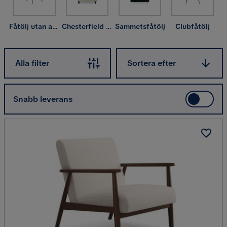
snurrfåtöljer
, flera olika modeller av
öronlappsfåtölj
samt
ett mindre utbud av
liggfåtöljer
och
vilfåtöljer
.
Fåtölj utan armstöd
Chesterfield fåtölj
Sammetsfåtölj
Clubfåtölj
Sortera efter
Alla filter
Sortera efter
Snabb leverans