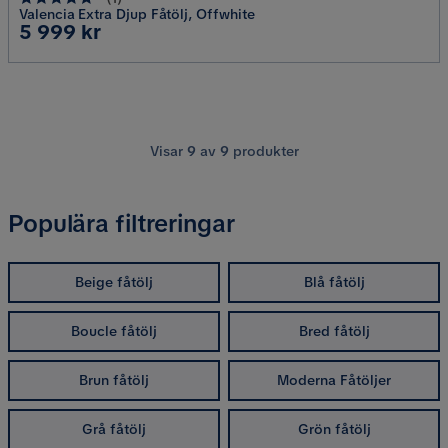
Valencia Extra Djup Fåtölj, Offwhite
Pris
5 999 kr
Visar
9
av
9
produkter
Populära filtreringar
Beige fåtölj
Blå fåtölj
Boucle fåtölj
Bred fåtölj
Brun fåtölj
Moderna Fåtöljer
Grå fåtölj
Grön fåtölj