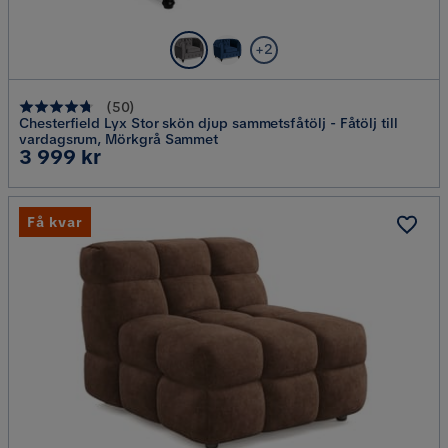
+2
(
50
)
Chesterfield Lyx Stor skön djup sammetsfåtölj - Fåtölj till
vardagsrum, Mörkgrå Sammet
Pris
3 999 kr
Få kvar