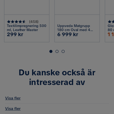
Vikt
4.5 kg
Haider
H
Färg
Vit
(
458
)
Textilimpregnering 500
Uppveda Matgrupp
Glo
Serie
Gemmiano
11 månader sedan
ml, Leather Master
180 cm Oval med 4
80 
Pris
Pris
Ra
299 kr
6 999 kr
1 
Gemmiano Matstolar,
lam
Travetin
spe
Pr
Visa fler recensioner
cha
Verified by Trustvoice
Du kanske också är
intresserad av
Visa fler
Visa fler