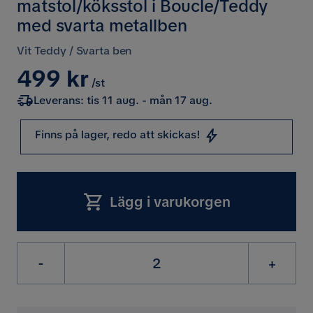
matstol/köksstol i Boucle/Teddy
med svarta metallben
Vit Teddy / Svarta ben
Pris
499 kr
/st
Leverans: tis 11 aug. - mån 17 aug.
Finns på lager, redo att skickas!
Lägg i varukorgen
-
+