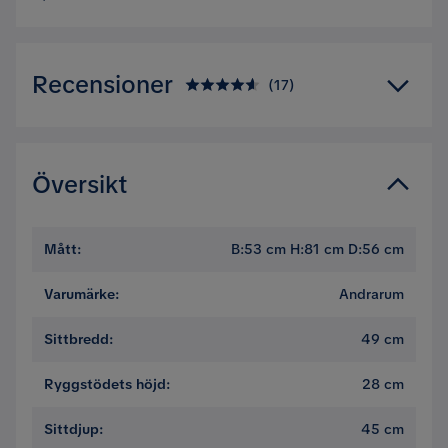
Recensioner
(
17
)
4.6
5
☆
4
☆
3
☆
Översikt
2
☆
1
☆
17 betyg
Mått
:
B:53 cm H:81 cm D:56 cm
Recensioner (17)
Varumärke
:
Andrarum
Tyra
Sittbredd
:
49 cm
T
Ryggstödets höjd
:
28 cm
Ranglig och ostabil
Sittdjup
:
45 cm
1 år sedan
1