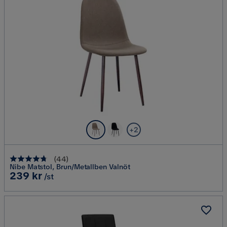
+2
(
44
)
Nibe Matstol, Brun/Metallben Valnöt
Pris
239 kr
/st