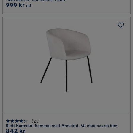
Pris
999 kr
/st
(
23
)
Berit Karmstol Sammet med Armstöd, Vit med svarta ben
Pris
842 kr