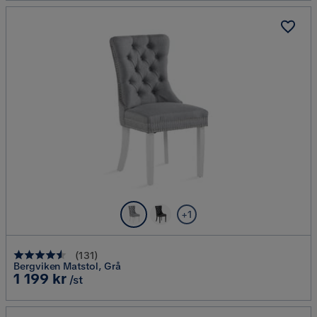
+1
(
131
)
Bergviken Matstol, Grå
Pris
1 199 kr
/st