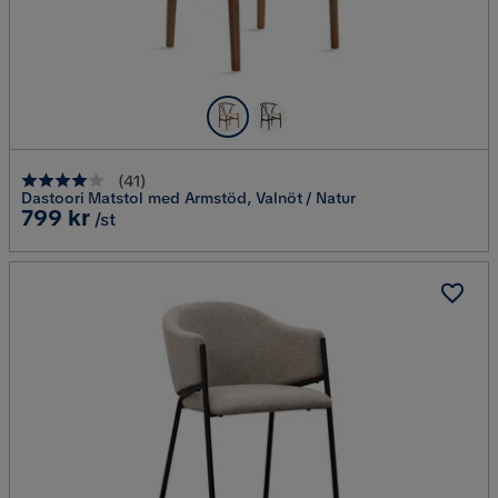
(
41
)
Dastoori Matstol med Armstöd, Valnöt / Natur
Pris
799 kr
/st