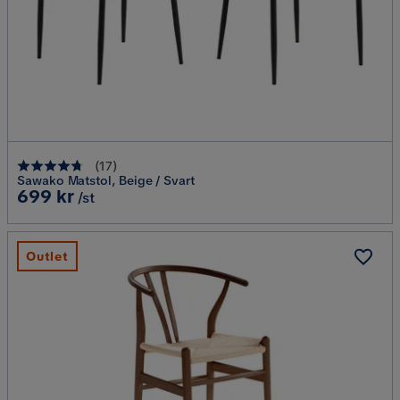
(
17
)
Sawako Matstol, Beige / Svart
Pris
699 kr
/st
Outlet