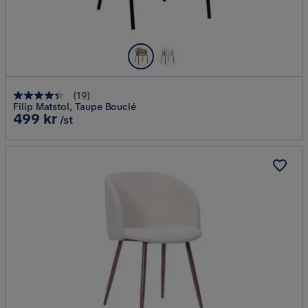
(
19
)
Filip Matstol, Taupe Bouclé
Pris
499 kr
/st