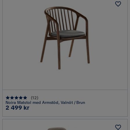
(
12
)
Noira Matstol med Armstöd, Valnöt / Brun
Pris
2 499 kr