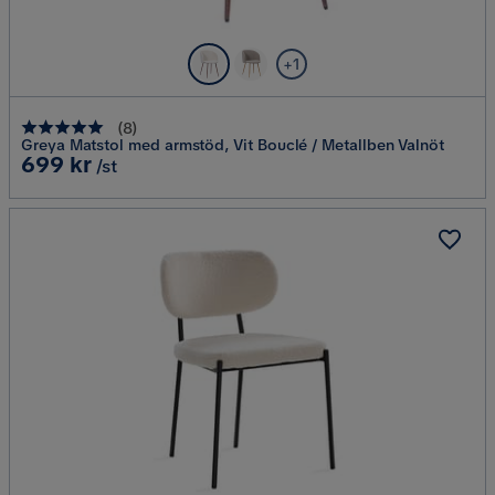
+1
(
8
)
Greya Matstol med armstöd, Vit Bouclé / Metallben Valnöt
Pris
699 kr
/st