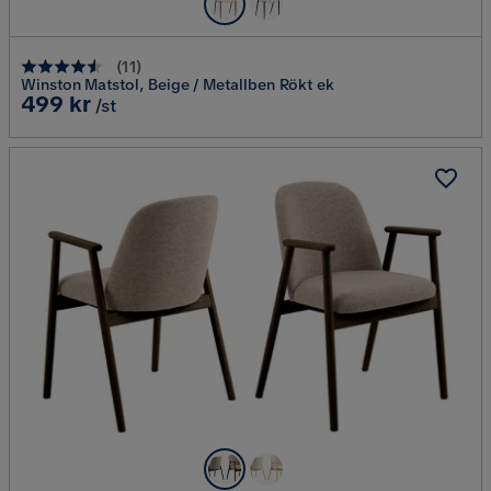
(
11
)
Winston Matstol, Beige / Metallben Rökt ek
Pris
499 kr
/st