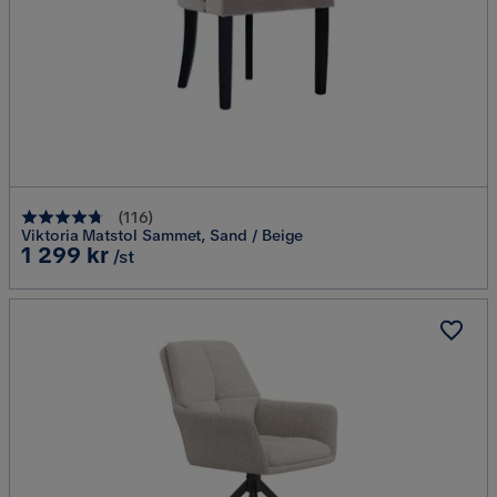
(
116
)
Viktoria Matstol Sammet, Sand / Beige
Pris
1 299 kr
/st