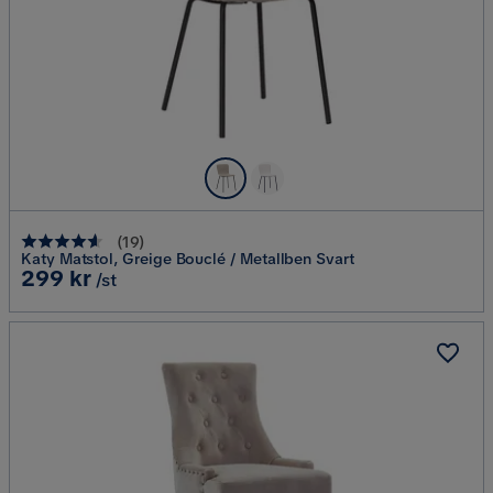
(
19
)
Katy Matstol, Greige Bouclé / Metallben Svart
Pris
299 kr
/st