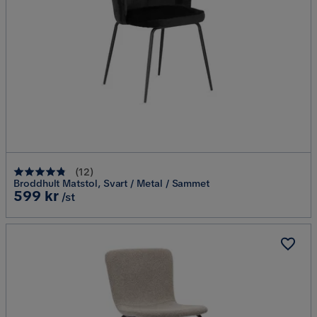
(
12
)
Broddhult Matstol, Svart / Metal / Sammet
Pris
599 kr
/st