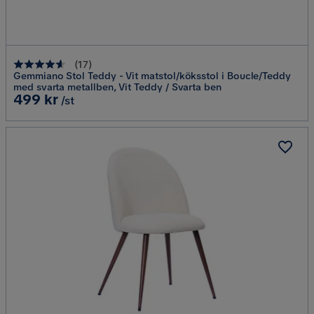
(
17
)
Gemmiano Stol Teddy - Vit matstol/köksstol i Boucle/Teddy
med svarta metallben, Vit Teddy / Svarta ben
Pris
499 kr
/st