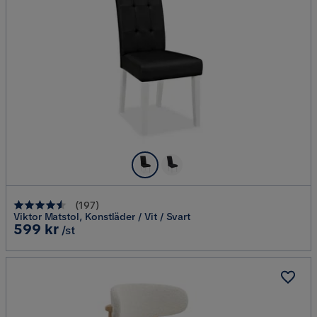
(
197
)
Viktor Matstol, Konstläder / Vit / Svart
Pris
599 kr
/st