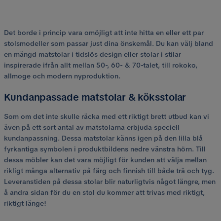
Det borde i princip vara omöjligt att inte hitta en eller ett par
stolsmodeller som passar just dina önskemål. Du kan välj bland
en mängd matstolar i tidslös design eller stolar i stilar
inspirerade ifrån allt mellan 50-, 60- & 70-talet, till rokoko,
allmoge och modern nyproduktion.
Kundanpassade matstolar & köksstolar
Som om det inte skulle räcka med ett riktigt brett utbud kan vi
även på ett sort antal av matstolarna erbjuda speciell
kundanpassning. Dessa matstolar känns igen på den lilla blå
fyrkantiga symbolen i produktbildens nedre vänstra hörn. Till
dessa möbler kan det vara möjligt för kunden att välja mellan
rikligt många alternativ på färg och finnish till både trä och tyg.
Leveranstiden på dessa stolar blir naturligtvis något längre, men
å andra sidan för du en stol du kommer att trivas med riktigt,
riktigt länge!