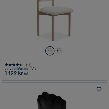
(
11
)
Jaiveer Matstol, Vit
Pris
1 199 kr
/st