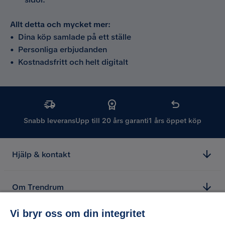
Allt detta och mycket mer:
•
Dina köp samlade på ett ställe
•
Personliga erbjudanden
•
Kostnadsfritt och helt digitalt
Snabb leverans
Upp till 20 års garanti
1 års öppet köp
Hjälp & kontakt
Om Trendrum
Vi bryr oss om din integritet