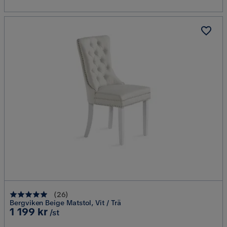
(
26
)
Bergviken Beige Matstol, Vit / Trä
Pris
1 199 kr
/st