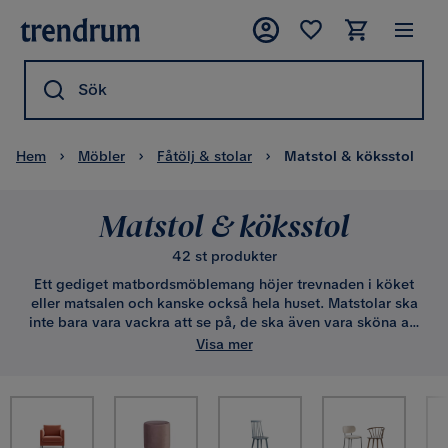
Sök
Hem
Möbler
Fåtölj & stolar
Matstol & köksstol
Matstol & köksstol
42 st produkter
Ett gediget matbordsmöblemang höjer trevnaden i köket
eller matsalen och kanske också hela huset. Matstolar ska
inte bara vara vackra att se på, de ska även vara sköna att
sitta på och erbjuda god komfort. Trendrum har ett brett
Visa mer
utbud av billiga köksstolar samt matstolar i flera riktigt
komfortabla och prisvärda alternativ.