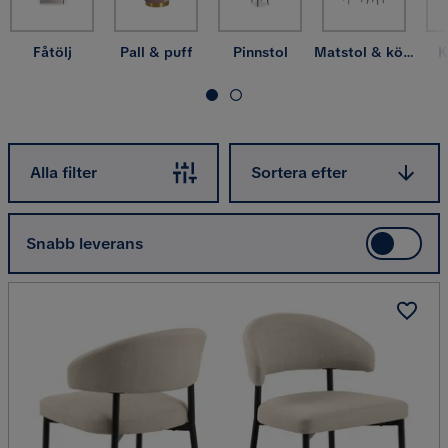
Fåtölj
Pall & puff
Pinnstol
Matstol & köksstol
K
Sortera efter
Alla filter
Sortera efter
Snabb leverans