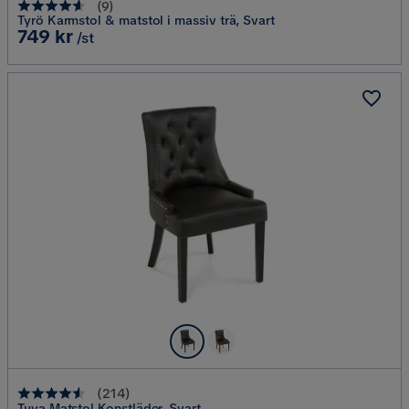
(
9
)
Tyrö Karmstol & matstol i massiv trä, Svart
Pris
749 kr
/st
(
214
)
Tuva Matstol Konstläder, Svart