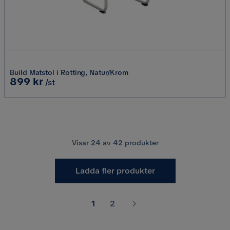
Build Matstol i Rotting, Natur/Krom
Pris
899 kr
/st
Visar
24
av
42
produkter
Ladda fler produkter
1
2