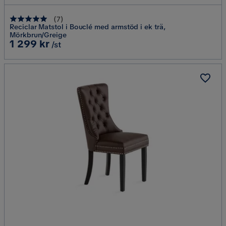
(
7
)
Reciclar Matstol i Bouclé med armstöd i ek trä,
Mörkbrun/Greige
Pris
1 299 kr
/st