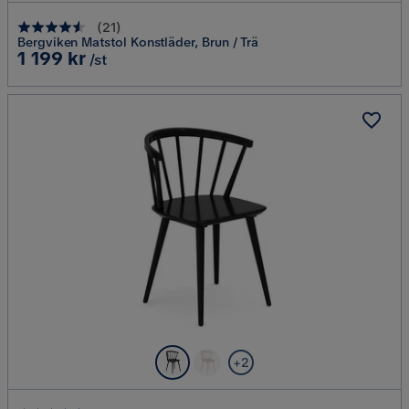
(
21
)
Bergviken Matstol Konstläder, Brun / Trä
Pris
1 199 kr
/st
+2