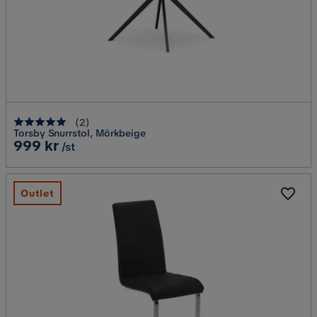
(
2
)
Torsby Snurrstol, Mörkbeige
Pris
999 kr
/st
Outlet