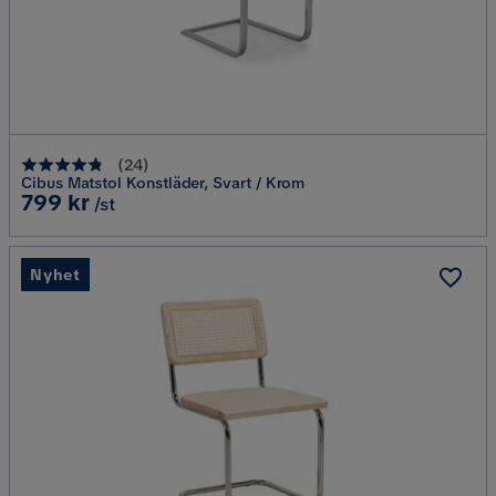
(
24
)
Cibus Matstol Konstläder, Svart / Krom
Pris
799 kr
/st
Nyhet