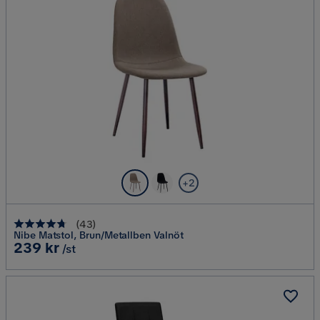
+2
(
43
)
Nibe Matstol, Brun/Metallben Valnöt
Pris
239 kr
/st