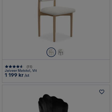
(
11
)
Jaiveer Matstol, Vit
Pris
1 199 kr
/st