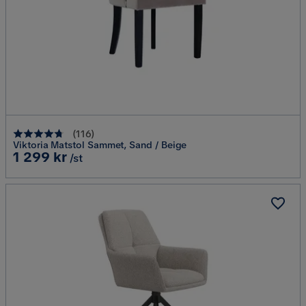
(
116
)
Viktoria Matstol Sammet, Sand / Beige
Pris
1 299 kr
/st