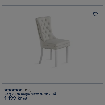
(
26
)
Bergviken Beige Matstol, Vit / Trä
Pris
1 199 kr
/st