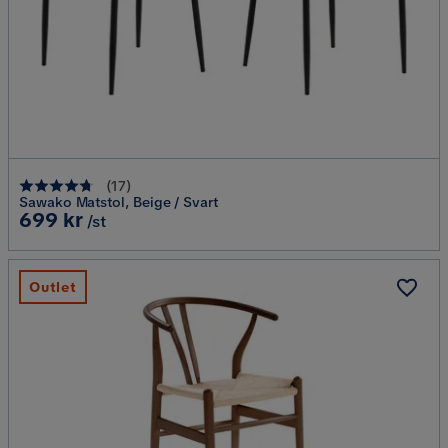
(
17
)
Sawako Matstol, Beige / Svart
Pris
699 kr
/st
Outlet