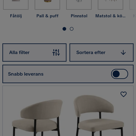
Fåtölj
Pall & puff
Pinnstol
Matstol & köksstol
K
Sortera efter
Alla filter
Sortera efter
Snabb leverans