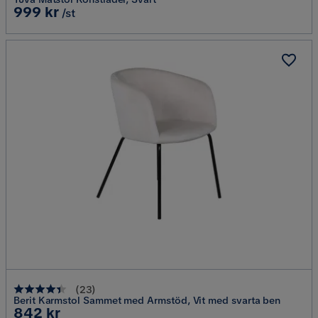
Pris
999 kr
/st
(
23
)
Berit Karmstol Sammet med Armstöd, Vit med svarta ben
Pris
842 kr