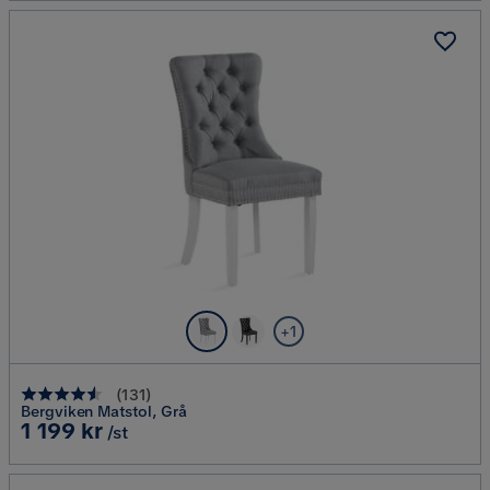
+1
(
131
)
Bergviken Matstol, Grå
Pris
1 199 kr
/st