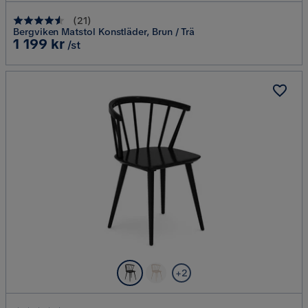
(
21
)
Bergviken Matstol Konstläder, Brun / Trä
Pris
1 199 kr
/st
+2