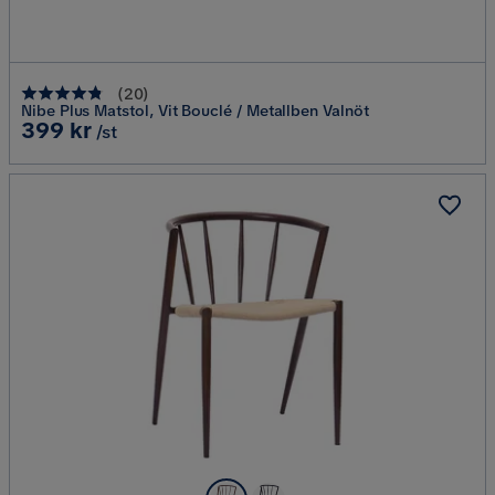
(
20
)
Nibe Plus Matstol, Vit Bouclé / Metallben Valnöt
Pris
399 kr
/st