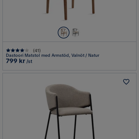
(
41
)
Dastoori Matstol med Armstöd, Valnöt / Natur
Pris
799 kr
/st