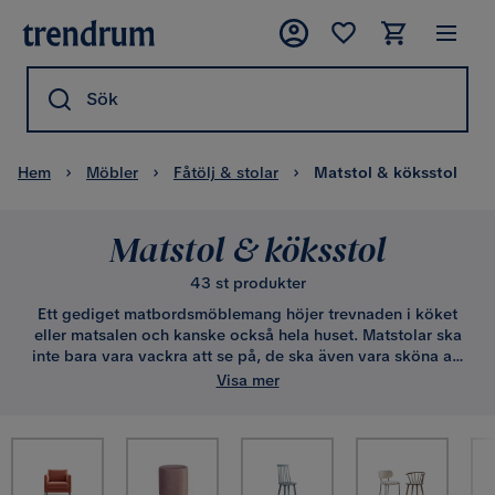
Sök
Hem
Möbler
Fåtölj & stolar
Matstol & köksstol
Matstol & köksstol
43 st produkter
Ett gediget matbordsmöblemang höjer trevnaden i köket
eller matsalen och kanske också hela huset. Matstolar ska
inte bara vara vackra att se på, de ska även vara sköna att
sitta på och erbjuda god komfort. Trendrum har ett brett
Visa mer
utbud av billiga köksstolar samt matstolar i flera riktigt
komfortabla och prisvärda alternativ.