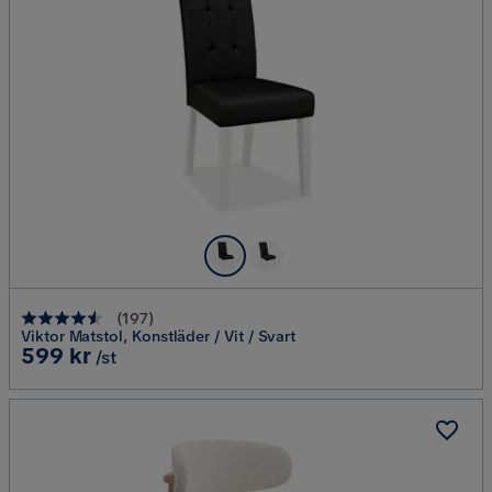
(
197
)
Viktor Matstol, Konstläder / Vit / Svart
Pris
599 kr
/st