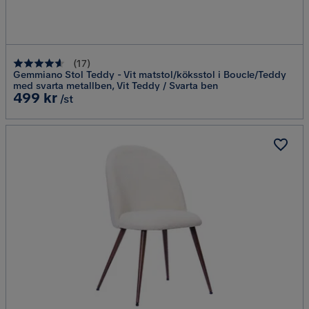
(
17
)
Gemmiano Stol Teddy - Vit matstol/köksstol i Boucle/Teddy
med svarta metallben, Vit Teddy / Svarta ben
Pris
499 kr
/st