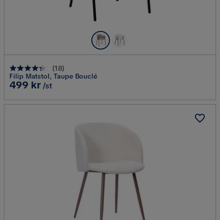
(
18
)
Filip Matstol, Taupe Bouclé
Pris
499 kr
/st