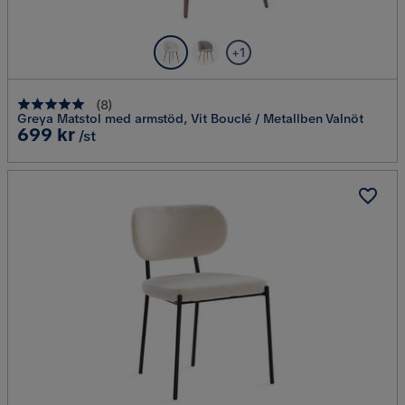
+1
(
8
)
Greya Matstol med armstöd, Vit Bouclé / Metallben Valnöt
Pris
699 kr
/st