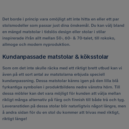
Det borde i princip vara omöjligt att inte hitta en eller ett par
stolsmodeller som passar just dina önskemål. Du kan välj bland
en mängd matstolar i tidslös design eller stolar i stilar
inspirerade ifrån allt mellan 50-, 60- & 70-talet, till rokoko,
allmoge och modern nyproduktion.
Kundanpassade matstolar & köksstolar
Som om det inte skulle räcka med ett riktigt brett utbud kan vi
även på ett sort antal av matstolarna erbjuda speciell
kundanpassning. Dessa matstolar känns igen på den lilla blå
fyrkantiga symbolen i produktbildens nedre vänstra hörn. Till
dessa möbler kan det vara möjligt för kunden att välja mellan
rikligt många alternativ på färg och finnish till både trä och tyg.
Leveranstiden på dessa stolar blir naturligtvis något längre, men
å andra sidan för du en stol du kommer att trivas med riktigt,
riktigt länge!