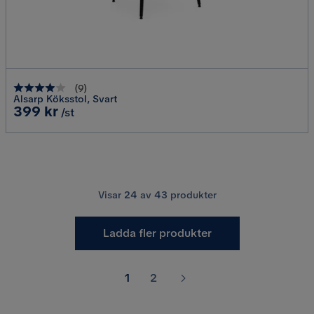
(
9
)
Alsarp Köksstol, Svart
Pris
399 kr
/st
Visar
24
av
43
produkter
Ladda fler produkter
1
2