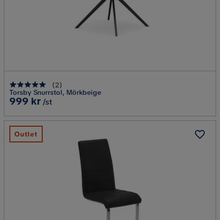
(
2
)
Torsby Snurrstol, Mörkbeige
Pris
999 kr
/st
Outlet