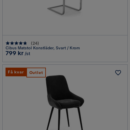
(
24
)
Cibus Matstol Konstläder, Svart / Krom
Pris
799 kr
/st
Få kvar
Outlet