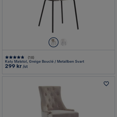
(
18
)
Katy Matstol, Greige Bouclé / Metallben Svart
Pris
299 kr
/st