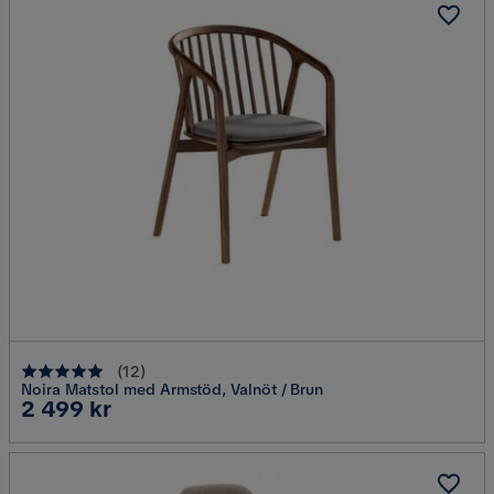
(
12
)
Noira Matstol med Armstöd, Valnöt / Brun
Pris
2 499 kr