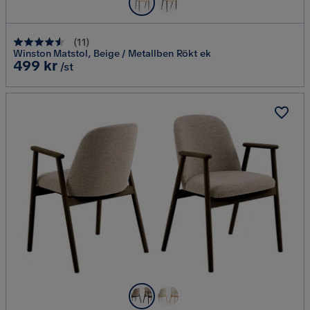
(
11
)
Winston Matstol, Beige / Metallben Rökt ek
Pris
499 kr
/st