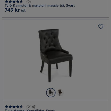
(
9
)
Tyrö Karmstol & matstol i massiv trä, Svart
Pris
749 kr
/st
(
214
)
Tuva Matstol Konstläder, Svart