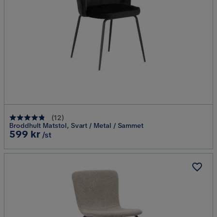
(
12
)
Broddhult Matstol, Svart / Metal / Sammet
Pris
599 kr
/st