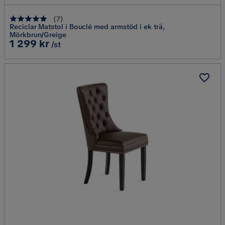
(
7
)
Reciclar Matstol i Bouclé med armstöd i ek trä,
Mörkbrun/Greige
Pris
1 299 kr
/st