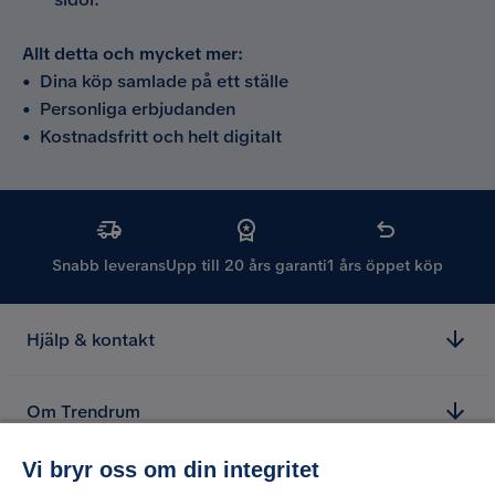
Allt detta och mycket mer:
•
Dina köp samlade på ett ställe
•
Personliga erbjudanden
•
Kostnadsfritt och helt digitalt
Snabb leverans
Upp till 20 års garanti
1 års öppet köp
Hjälp & kontakt
Om Trendrum
Vi bryr oss om din integritet