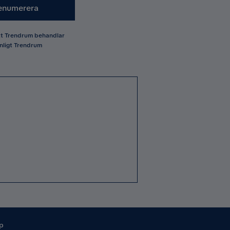
enumerera
att Trendrum behandlar
nligt Trendrum
p