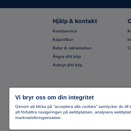
Hjälp & kontakt
O
Kundservice
K
Köpvillkor
I
Retur & reklamation
C
Ångra ditt köp
Avbryt ditt köp
Vi bryr oss om din integritet
Genom att klicka på "acceptera alla cookies" samtycker du till 
att förbättra navigeringen på webbplatsen, analysera webbplat
marknadsföringsinsatser.