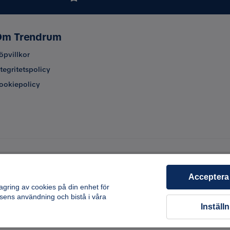
m Trendrum
öpvillkor
ntegritetspolicy
ookiepolicy
Acceptera
lagring av cookies på din enhet för
sens användning och bistå i våra
Inställ
Copyright © 2026 Home Furnishing Nordic AB