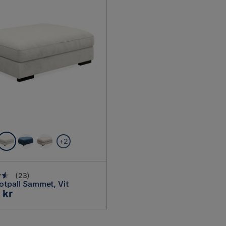
+2
(
23
)
otpall Sammet, Vit
 kr