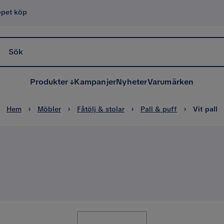
ppet köp
Sök
Produkter
Kampanjer
Nyheter
Varumärken
Hem
Möbler
Fåtölj & stolar
Pall & puff
Vit pall