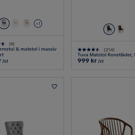
+1
(
9
)
rmstol & matstol i massiv
(
214
)
rt
Tuva Matstol Konstläder, 
Pris
r
999 kr
/st
/st