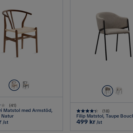
(
41
)
i Matstol med Armstöd,
(
18
)
/ Natur
Filip Matstol, Taupe Bouc
Pris
r
499 kr
/st
/st