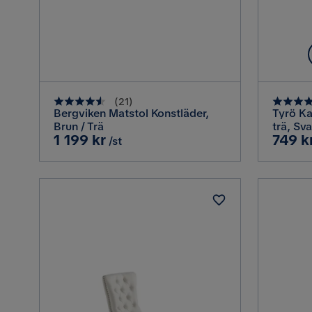
(
21
)
Bergviken Matstol Konstläder,
Tyrö Ka
Brun / Trä
trä, Sva
Pris
Pris
1 199 kr
749 k
/st