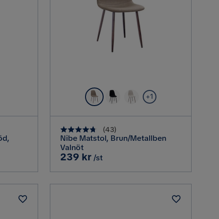
+1
(
43
)
öd,
Nibe Matstol, Brun/Metallben
Valnöt
Pris
239 kr
/st