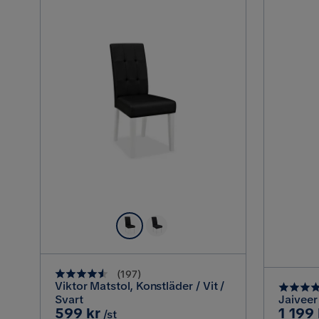
(
197
)
Viktor Matstol, Konstläder / Vit /
Svart
Jaiveer
Pris
Pris
599 kr
1 199 
/st