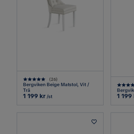
(
26
)
Bergviken Beige Matstol, Vit /
Trä
Bergvik
Pris
Pris
1 199 kr
1 199 
/st