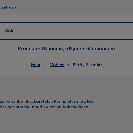
ppet köp
Sök
Produkter
Kampanjer
Nyheter
Varumärken
Hem
Möbler
Fåtölj & stolar
v varianter bl.a. barstolar, karmstolar, matstolar,
Sveriges största utbud av stolar, bokstavligen
kra på att du finner vad du letar efter.