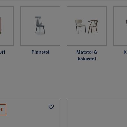
uff
Pinnstol
Matstol &
K
köksstol
et