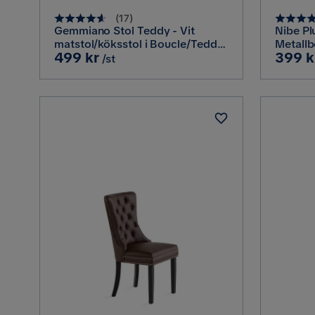
(
17
)
Gemmiano Stol Teddy - Vit
Nibe Pl
matstol/köksstol i Boucle/Teddy
Metallb
Pris
Pris
499 kr
399 k
med svarta metallben, Vit Teddy
/st
/ Svarta ben