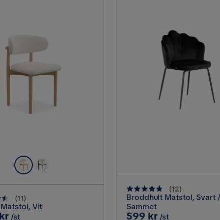
(
12
)
Broddhult Matstol, Svart /
(
11
)
 Matstol, Vit
Sammet
Pris
kr
599 kr
/st
/st