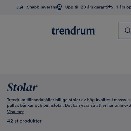
Snabb leverans
Upp till 20 års garanti
1 års ö
Stolar
Trendrum tillhandahåller
billiga stolar
av hög kvalitet i massvis a
pallar, bänkar och pinnstolar. Det kan vara så att vi har online-
tusentals produkter inom denna kategori, därför känner vi oss sä
Visa mer
42 st produkter