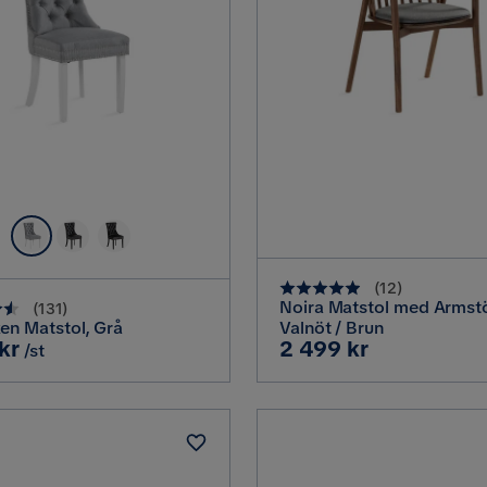
(
12
)
Noira Matstol med Armst
(
131
)
en Matstol, Grå
Valnöt / Brun
Pris
kr
2 499 kr
/st