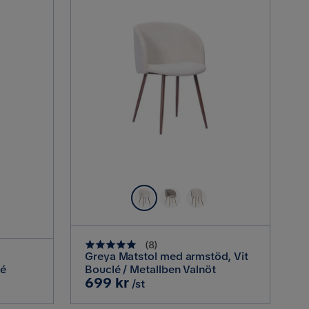
(
8
)
Greya Matstol med armstöd, Vit
lé
Bouclé / Metallben Valnöt
Pris
699 kr
/st