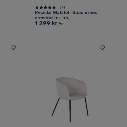
(
7
)
Reciclar Matstol i Bouclé med
armstöd i ek trä,
Pris
1 299 kr
Mörkbrun/Greige
/st