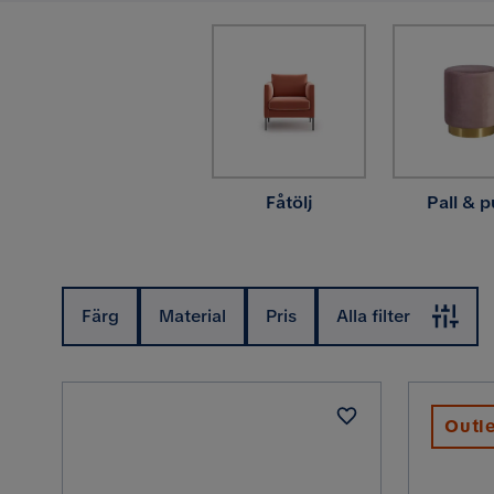
Fåtölj
Pall & p
Färg
Material
Pris
Alla filter
Outl