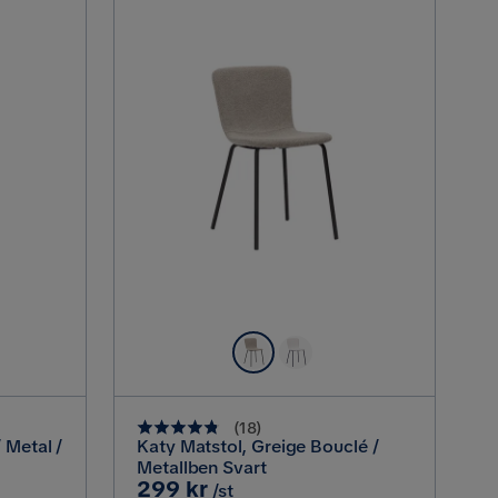
(
18
)
 Metal /
Katy Matstol, Greige Bouclé /
Metallben Svart
Pris
299 kr
/st