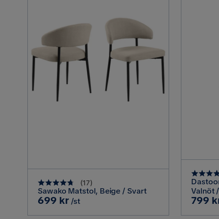
Dastoor
(
17
)
Sawako Matstol, Beige / Svart
Valnöt 
Pris
Pris
699 kr
799 k
/st