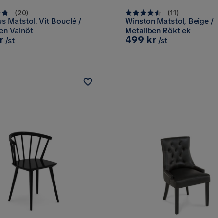
(
20
)
(
11
)
us Matstol, Vit Bouclé /
Winston Matstol, Beige /
en Valnöt
Metallben Rökt ek
Pris
r
499 kr
/st
/st