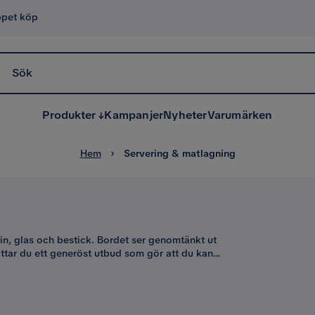
ppet köp
Sök
Produkter
Kampanjer
Nyheter
Varumärken
Hem
Servering & matlagning
in, glas och bestick. Bordet ser genomtänkt ut
tar du ett generöst utbud som gör att du kan
era. När du tar tid och planerar din dukning och