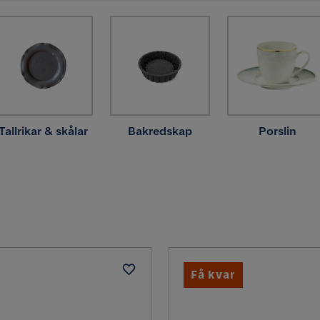
Tallrikar & skålar
Bakredskap
Porslin
Få kvar