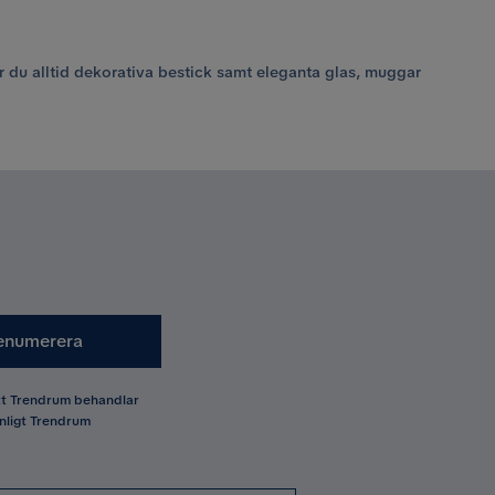
tar du alltid dekorativa bestick samt eleganta glas, muggar
enumerera
att Trendrum behandlar
nligt Trendrum