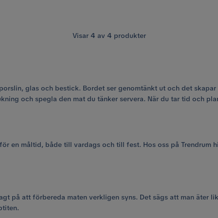
Visar
4
av
4
produkter
orslin, glas och bestick. Bordet ser genomtänkt ut och det skapar
kning och spegla den mat du tänker servera. När du tar tid och pla
ör en måltid, både till vardags och till fest. Hos oss på Trendrum h
 lagt på att förbereda maten verkligen syns. Det sägs att man äte
titen.