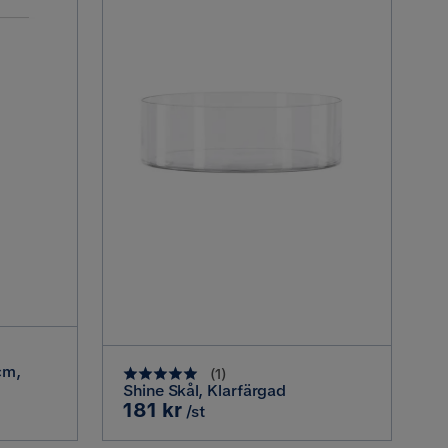
cm,
(
1
)
Shine Skål, Klarfärgad
Pris
181 kr
/st