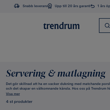
Snabb leverans
Upp till 20 års garanti
1 års ö
Servering & matlagning
Det gör skillnad att ha en vacker dukning med matchande porsl
och det skapar en välkomnande känsla. Hos oss på Trendrum hit
välja ett tema på din dukning och spegla den mat du tänker serv
Visa mer
servering kommer du att se skillnad.
4 st produkter