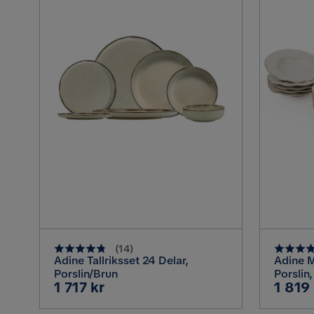
(
14
)
Adine Tallriksset 24 Delar,
Adine M
Porslin/Brun
Porslin
Pris
Pris
1 717 kr
1 819 