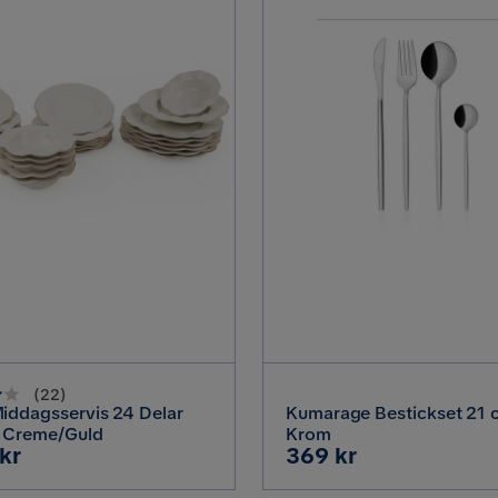
(
22
)
iddagsservis 24 Delar
Kumarage Bestickset 21 
, Creme/Guld
Krom
Pris
kr
369 kr