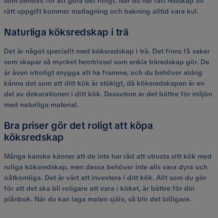
som behövs för att göra det roligt. När du har rätt redskap till
rätt uppgift kommer matlagning och bakning alltid vara kul.
Naturliga köksredskap i trä
Det är något speciellt med köksredskap i trä. Det finns få saker
som skapar så mycket hemtrivsel som enkla träredskap gör. De
är även otroligt snygga att ha framme, och du behöver aldrig
känna det som att ditt kök är stökigt, då köksredskapen är en
del av dekorationen i ditt kök. Dessutom är det bättre för miljön
med naturliga material.
Bra priser gör det roligt att köpa
köksredskap
Många kanske känner att de inte har råd att utrusta sitt kök med
roliga köksredskap, men dessa behöver inte alls vara dyra och
oåtkomliga. Det är värt att investera i ditt kök. Allt som du gör
för att det ska bli roligare att vara i köket, är bättre för din
plånbok. När du kan laga maten själv, så blir det billigare.