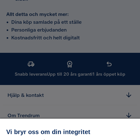
Allt detta och mycket mer:
•
Dina köp samlade på ett ställe
•
Personliga erbjudanden
•
Kostnadsfritt och helt digitalt
Snabb leverans
Upp till 20 års garanti
1 års öppet köp
Hjälp & kontakt
Om Trendrum
Vi bryr oss om din integritet