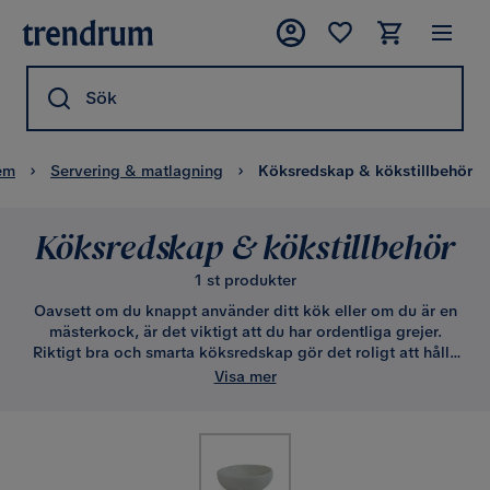
Sök
em
Servering & matlagning
Köksredskap & kökstillbehör
Köksredskap & kökstillbehör
1 st produkter
Oavsett om du knappt använder ditt kök eller om du är en
mästerkock, är det viktigt att du har ordentliga grejer.
Riktigt bra och smarta köksredskap gör det roligt att hålla
på i köket. Så om du har svårt för att laga mat, se först till
Visa mer
att du har det som behövs för att göra det roligt. När du har
rätt redskap till rätt uppgift kommer matlagning och
bakning alltid vara kul.