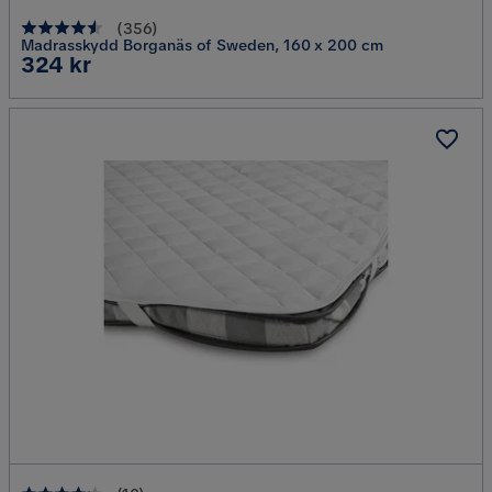
(
356
)
Madrasskydd Borganäs of Sweden, 160 x 200 cm
Pris
324 kr