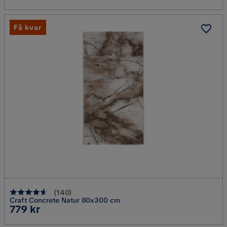
Få kvar
(
140
)
Craft Concrete Natur 80x300 cm
Pris
779 kr