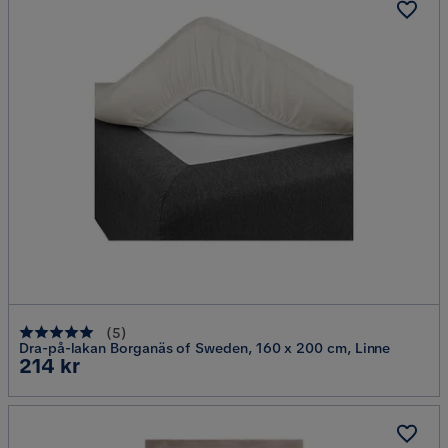
(
5
)
Dra-på-lakan Borganäs of Sweden, 160 x 200 cm, Linne
Pris
214 kr