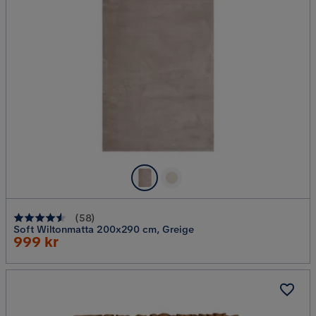
(
58
)
Soft Wiltonmatta 200x290 cm, Greige
Rabatterat
999 kr
Pris