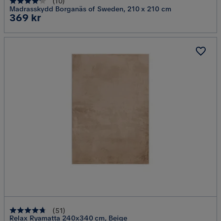
(
10
)
Madrasskydd Borganäs of Sweden, 210 x 210 cm
Pris
369 kr
(
51
)
Relax Ryamatta 240x340 cm, Beige