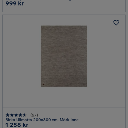
Pris
999 kr
(
67
)
Birka Ullmatta 200x300 cm, Mörklinne
Pris
1 258 kr