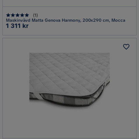
(
1
)
Maskinvävd Matta Genova Harmony, 200x290 cm, Mocca
Pris
1 311 kr