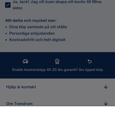
Ja, tack! Jag vill även skapa ett konto till Mina
sidor.
Allt detta och mycket mer:
•
Dina köp samlade på ett ställe
•
Personliga erbjudanden
•
Kostnadsfritt och helt digitalt
Snabb leverans
Upp till 20 års garanti
1 års öppet köp
Hjälp & kontakt
Om Trendrum