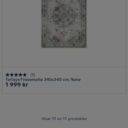
(
1
)
Tarfaya Friezematta 240x340 cm, Natur
Pris
1 999 kr
Visar
11
av
11
produkter