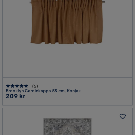
(
5
)
Brooklyn Gardinkappa 55 cm, Konjak
Pris
209 kr