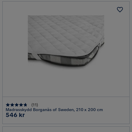
(
11
)
Madrasskydd Borganäs of Sweden, 210 x 200 cm
Pris
546 kr