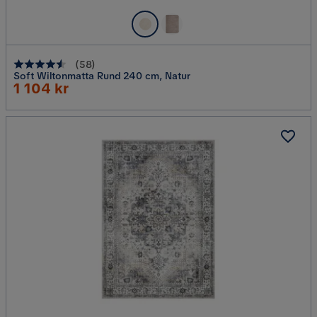
(
58
)
Soft Wiltonmatta Rund 240 cm, Natur
Rabatterat
1 104 kr
Pris