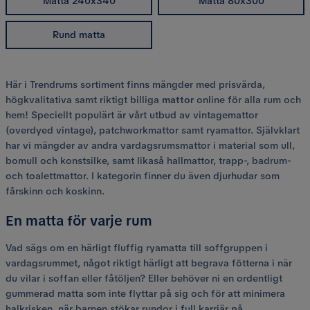
Matta 240x340
Matta 80x300
Rund matta
Här i Trendrums sortiment finns mängder med prisvärda,
högkvalitativa samt riktigt billiga
mattor
online för alla rum och
hem! Speciellt populärt är vårt utbud av vintagemattor
(overdyed vintage), patchworkmattor samt ryamattor. Självklart
har vi mängder av andra vardagsrumsmattor i material som ull,
bomull och konstsilke, samt likaså hallmattor, trapp-, badrum-
och toalettmattor. I kategorin finner du även djurhudar som
fårskinn och koskinn.
En matta för varje rum
Vad sägs om en härligt fluffig ryamatta till soffgruppen i
vardagsrummet, något riktigt härligt att begrava fötterna i när
du vilar i soffan eller fåtöljen? Eller behöver ni en ordentligt
gummerad matta som inte flyttar på sig och för att minimera
halkrisken, när barnen stökar rundor i full karriär på