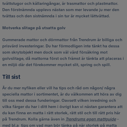
tvättstugor och källaringångar, är trasmattor och plastmattor.
Den förstnämnda upplevs nästan som mer levande ju mer den
tvättas och den sistnämnda i sin tur är mycket lättvättad.
Motverka slitage på utsatta golv
Gummerade mattor och dörrmattor från Trendrum är billiga och
prisvärd investeringar. Du har förmodligen inte tänkt ha dessa
som skrytobjekt men dock som väl värd försäkring mot
golvslitage, då mattorna först och främst är tänkta att placeras i
en miljö där det förekommer mycket slit, spring och spill.
Till sist
Är du mer nyfiken eller vill ha tips och råd om någon/ några
speciella mattor i sortimentet, är du välkommen att höra av dig
till oss med dessa funderingar. Oavsett vilken inredning och
vilka färger du har i ditt hem i övrigt kan vi nästan garantera att
du kan finna en matta i rätt storlek, rätt stil och till rätt pris här
på Trendrum. Kolla gärna även in
Trendrums egen mattguide
-
med bl.a tips om vad man bör tänka på när storlek på matta