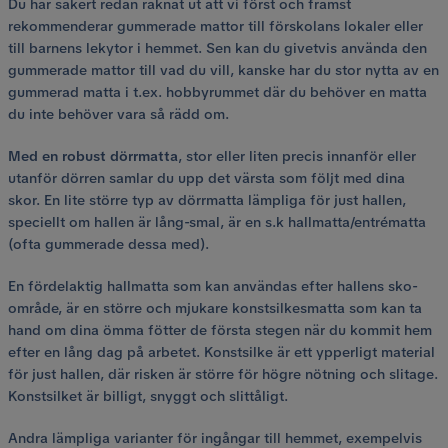
Du har säkert redan räknat ut att vi först och främst
rekommenderar gummerade mattor till förskolans lokaler eller
till barnens lekytor i hemmet. Sen kan du givetvis använda den
gummerade mattor till vad du vill, kanske har du stor nytta av en
gummerad matta i t.ex. hobbyrummet där du behöver en matta
du inte behöver vara så rädd om.
Med en robust dörrmatta
, stor eller liten precis innanför eller
utanför dörren samlar du upp det värsta som följt med dina
skor. En lite större typ av dörrmatta lämpliga för just hallen,
speciellt om hallen är lång-smal, är en s.k hallmatta/entrématta
(ofta gummerade dessa med).
En fördelaktig hallmatta som kan användas efter hallens sko-
område, är en större och mjukare konstsilkesmatta som kan ta
hand om dina ömma fötter de första stegen när du kommit hem
efter en lång dag på arbetet. Konstsilke är ett ypperligt material
för just hallen, där risken är större för högre nötning och slitage.
Konstsilket är billigt, snyggt och slittåligt.
Andra lämpliga varianter för ingångar till hemmet, exempelvis