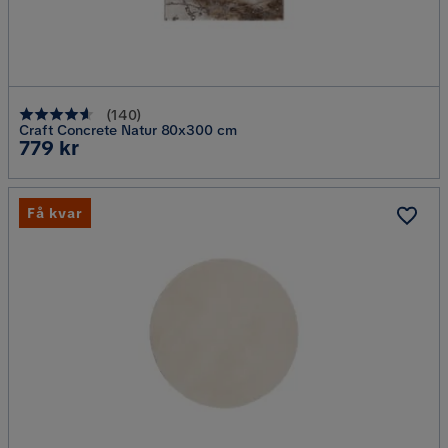
(
140
)
Craft Concrete Natur 80x300 cm
Pris
779 kr
Få kvar