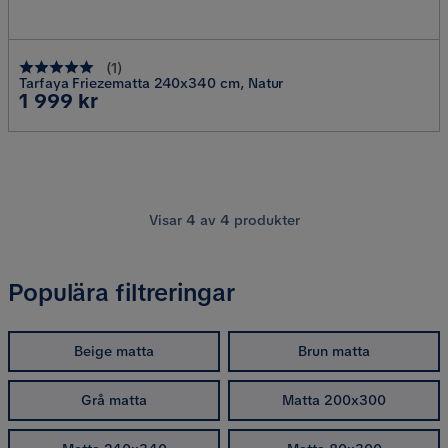
(
1
)
Tarfaya Friezematta 240x340 cm, Natur
Pris
1 999 kr
Visar
4
av
4
produkter
Populära filtreringar
Beige matta
Brun matta
Grå matta
Matta 200x300