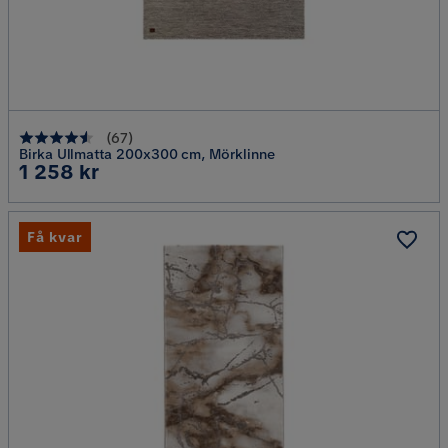
(
67
)
Birka Ullmatta 200x300 cm, Mörklinne
Pris
1 258 kr
Få kvar