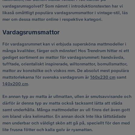
vardagsrumsgolvet? Som nämnt i introduktionstexten har vi
likaså omåttligt populära vardagsrumsmattor i vintage-stil, läs
mer om dessa mattor online i respektive kategori.
Vardagsrumsmattor
För vardagsrummet kan vi erbjuda supersköna mattmodeller i
många kvalitéer, färger och mönster! Hos Trendrum hittar ni ett
gediget sortiment av mattor för vardagsrummet: handvävda,
tufftade, orientaliskt inspirerade, wiltonmattor, bomullsmattor,
mattor av konstsilke och viskos mm. De absolut mest populära
mattstorlekarna för svenska vardagsrum är
160x230 cm
samt
140x200 cm
.
En annan typ av matta är ullmattan, ullen är smutsavvisande och
därför är denna typ av matta också tacksamt lätta att städa
samt underhålla. Många mattmodeller av ull finns det även gott
om bland våra kelimattor. En annan dock Inte lika lättstädade
men underbar och väldigt skön att gå på, speciellt för den med
lite frusna fötter och kalla golv är ryamattan.