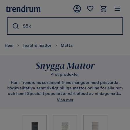
Sök
Hem
Textil & mattor
Matta
Snygga Mattor
4 st produkter
Här i Trendrums sortiment finns mängder med prisvärda,
högkvalitativa samt riktigt billiga
mattor
online för alla rum
och hem! Speciellt populärt är vårt utbud av vintagemattor
(overdyed vintage), patchworkmattor samt ryamattor.
Visa mer
Självklart har vi mängder av andra vardagsrumsmattor i
material som ull, bomull och konstsilke, samt likaså
hallmattor, trapp-, badrum- och toalettmattor. I kategorin
finner du även djurhudar som fårskinn och koskinn.