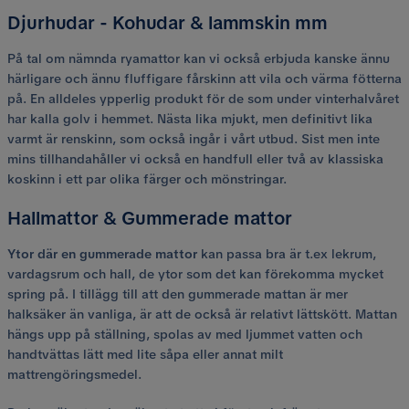
Djurhudar - Kohudar & lammskin mm
På tal om nämnda ryamattor kan vi också erbjuda kanske ännu
härligare och ännu fluffigare fårskinn att vila och värma fötterna
på. En alldeles ypperlig produkt för de som under vinterhalvåret
har kalla golv i hemmet. Nästa lika mjukt, men definitivt lika
varmt är renskinn, som också ingår i vårt utbud. Sist men inte
mins tillhandahåller vi också en handfull eller två av klassiska
koskinn i ett par olika färger och mönstringar.
Hallmattor & Gummerade mattor
Ytor där en gummerade mattor
kan passa bra är t.ex lekrum,
vardagsrum och hall, de ytor som det kan förekomma mycket
spring på. I tillägg till att den gummerade mattan är mer
halksäker än vanliga, är att de också är relativt lättskött. Mattan
hängs upp på ställning, spolas av med ljummet vatten och
handtvättas lätt med lite såpa eller annat milt
mattrengöringsmedel.