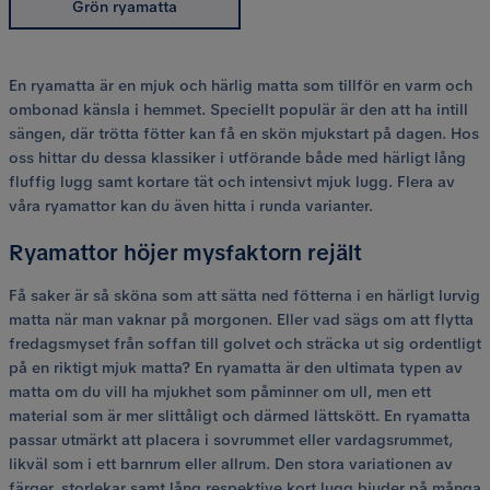
Grön ryamatta
En ryamatta är en mjuk och härlig matta som tillför en varm och
ombonad känsla i hemmet. Speciellt populär är den att ha intill
sängen, där trötta fötter kan få en skön mjukstart på dagen. Hos
oss hittar du dessa klassiker i utförande både med härligt lång
fluffig lugg samt kortare tät och intensivt mjuk lugg. Flera av
våra ryamattor kan du även hitta i runda varianter.
Ryamattor höjer mysfaktorn rejält
Få saker är så sköna som att sätta ned fötterna i en härligt lurvig
matta när man vaknar på morgonen. Eller vad sägs om att flytta
fredagsmyset från soffan till golvet och sträcka ut sig ordentligt
på en riktigt mjuk matta? En ryamatta är den ultimata typen av
matta om du vill ha mjukhet som påminner om ull, men ett
material som är mer slittåligt och därmed lättskött. En ryamatta
passar utmärkt att placera i sovrummet eller vardagsrummet,
likväl som i ett barnrum eller allrum. Den stora variationen av
färger, storlekar samt lång respektive kort lugg bjuder på många