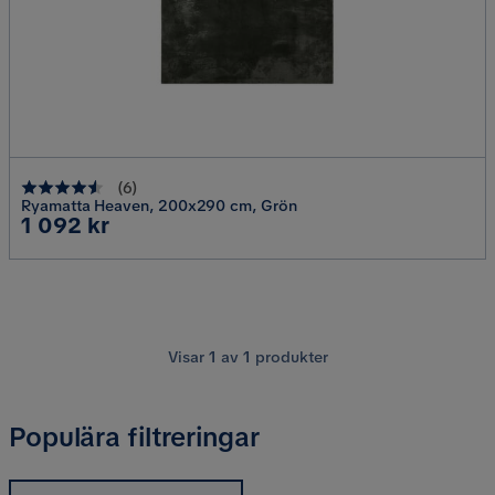
(
6
)
Ryamatta Heaven, 200x290 cm, Grön
Pris
1 092 kr
Visar
1
av
1
produkter
Populära filtreringar