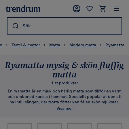
Sök
m
Textil & mattor
Matta
Modern matta
Ryamatta
Ryamatta mysig & skön fluffig
matta
1 st produkter
En ryamatta är en mjuk och härlig matta som tillför en varm
och ombonad känsla i hemmet. Speciellt populär är den att
ha intill sängen, där trötta fötter kan få en skön mjukstart
på dagen. Hos oss hittar du dessa klassiker i utförande
Visa mer
både med härligt lång fluffig lugg samt kortare tät och
intensivt mjuk lugg. Flera av våra ryamattor kan du även
hitta i runda varianter.