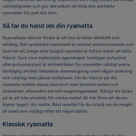
valmöjligheter och gör det enkelt att hitta den perfekta
ryamattan för just ditt hem.
Så tar du hand om din ryamatta
Ryamattans största fördel är att den är både lättskött och
slittålig. Det syntetiska materialet är relativt smutsavvisande och
även en vit, beige eller ljusgrå ryamatta är hyfsat enkel att hålla
fräsch. Tack vare materialets egenskaper (vanligen polyamid
eller polypropylen) är skötselråden för ryamattor väldigt enkla.
Vardaglig skötsel inkluderar dammsugning samt någon piskning
och vädring med jämna mellanrum. Får du fläckar på din
ryamatta tvättas dessa bäst bort med ljummet vatten och
diskmedel, alternativt ett milt rengöringsmedel. Viktigt att tänka
på är att inte använda för starka medel då risk finns att dessa
bleker tyget i din matta. Bäst resultat får du också om du rengör
så snart som möjligt efter att något spillts.
Klassisk ryamatta
Historie-klassiskt sett har ryamattor tillverkats av fårull. Idag