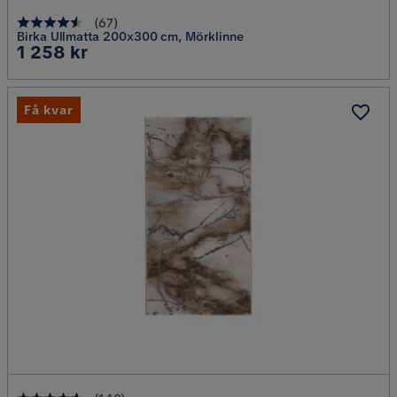
(
67
)
Birka Ullmatta 200x300 cm, Mörklinne
Pris
1 258 kr
Få kvar