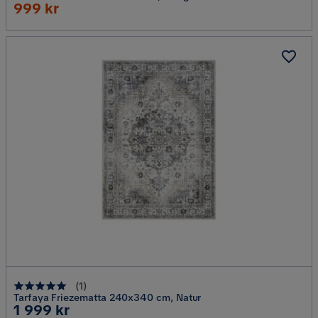
Rabatterat
999 kr
Pris
(
1
)
Tarfaya Friezematta 240x340 cm, Natur
Pris
1 999 kr