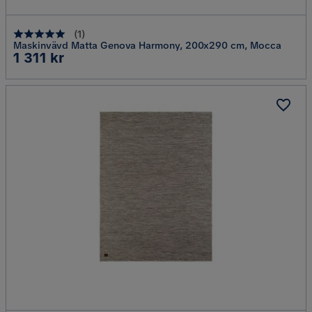
(
1
)
Maskinvävd Matta Genova Harmony, 200x290 cm, Mocca
Pris
1 311 kr