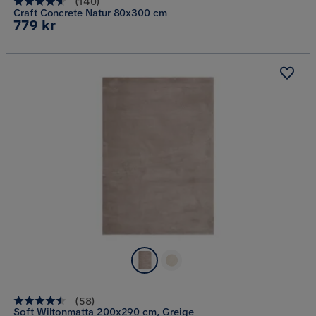
(
140
)
Craft Concrete Natur 80x300 cm
Pris
779 kr
(
58
)
Soft Wiltonmatta 200x290 cm, Greige