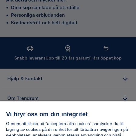
•
Dina köp samlade på ett ställe
•
Personliga erbjudanden
•
Kostnadsfritt och helt digitalt
Snabb leverans
Upp till 20 års garanti
1 års öppet köp
Hjälp & kontakt
Om Trendrum
Vi bryr oss om din integritet
Genom att klicka på "acceptera alla cookies" samtycker du till
lagring av cookies på din enhet för att förbättra navigeringen på
webbplatsen, analysera webbplatsens användning och bistå i