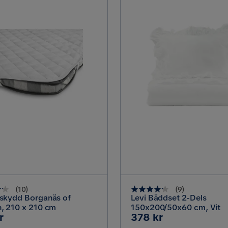
(
10
)
(
9
)
skydd Borganäs of
Levi Bäddset 2-Dels
, 210 x 210 cm
150x200/50x60 cm, Vit
Pris
r
378 kr