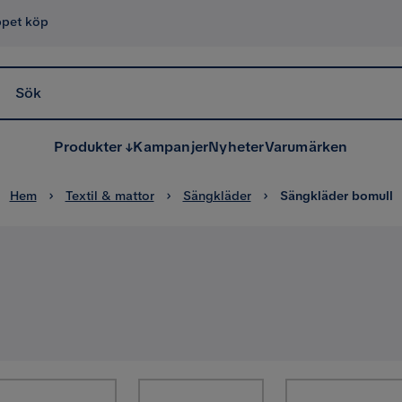
ppet köp
Sök
Produkter
Kampanjer
Nyheter
Varumärken
Hem
Textil & mattor
Sängkläder
Sängkläder bomull