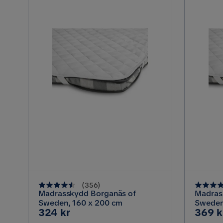
(
356
)
Madrasskydd Borganäs of
Madras
Sweden, 160 x 200 cm
Sweden
Pris
Pris
324 kr
369 k