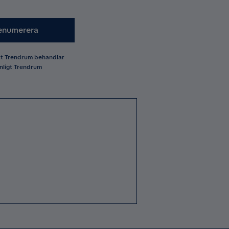
enumerera
att Trendrum behandlar
nligt Trendrum