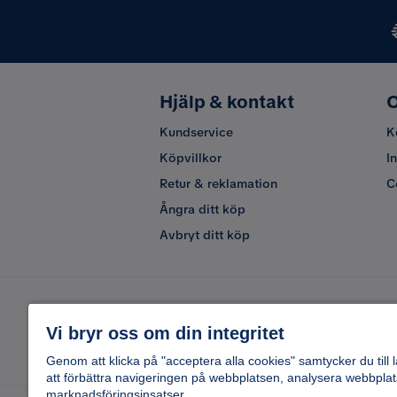
Hjälp & kontakt
O
Kundservice
K
Köpvillkor
I
Retur & reklamation
C
Ångra ditt köp
Avbryt ditt köp
Vi bryr oss om din integritet
Genom att klicka på "acceptera alla cookies" samtycker du till 
att förbättra navigeringen på webbplatsen, analysera webbplat
marknadsföringsinsatser.