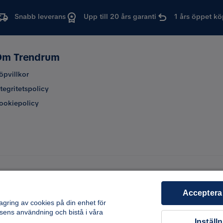
Snabb leverans
Upp till 20 års garanti
1 års öppet kö
m Trendrum
öpvillkor
ntegritetspolicy
ookiepolicy
Acceptera
lagring av cookies på din enhet för
sens användning och bistå i våra
Inställ