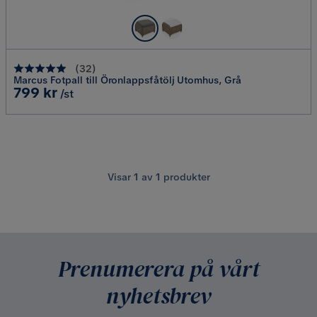
(
32
)
Marcus Fotpall till Öronlappsfåtölj Utomhus, Grå
Pris
799 kr
/st
Visar
1
av
1
produkter
Prenumerera på vårt
nyhetsbrev