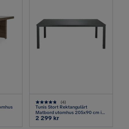
(
4
)
tomhus
Tunis Stort Rektangulärt
Matbord utomhus 205x90 cm i
Pris
2 299 kr
a för
metall och plast, Svart
tur Trä