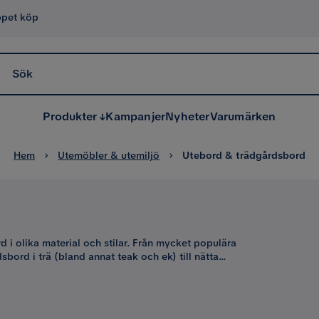
ppet köp
Sök
Produkter
Kampanjer
Nyheter
Varumärken
Hem
Utemöbler & utemiljö
Utebord & trädgårdsbord
i olika material och stilar. Från mycket populära
bord i trä (bland annat teak och ek) till nätta
ande uteborden i mycket slittålig konstrotting. Om
 från Trendrum.