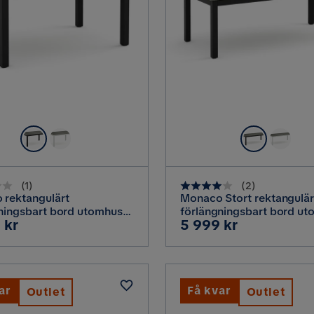
(
1
)
(
2
)
 rektangulärt
Monaco Stort rektangulär
ningsbart bord utomhus
förlängningsbart bord u
Pris
 kr
5 999 kr
äggsskiva 150-250x90 cm
med iläggsskiva 210-31
nium/metall/plast,
i aluminium/plast, Svart/
rå
ar
Få kvar
Outlet
Outlet