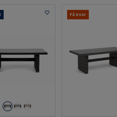
t
Få kvar