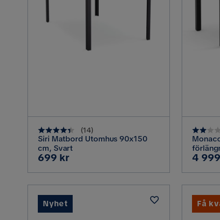
(
14
)
Siri Matbord Utomhus 90x150
Monaco
cm, Svart
förläng
Pris
Pris
699 kr
4 999
med il
i alumi
Svart/G
Nyhet
Få kv