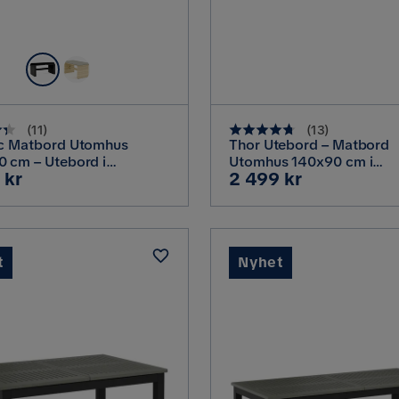
(
11
)
(
13
)
ic Matbord Utomhus
Thor Utebord – Matbord
 cm – Utebord i
Utomhus 140x90 cm i
Pris
 kr
2 499 kr
tting med bordsskiva i
konstrotting med glasskiv
r Trädgård och Altan,
Svart
t
Nyhet