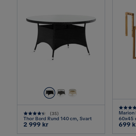
Marion
(
35
)
Thor Bord Rund 140 cm, Svart
60x45 
Pris
Pris
2 999 kr
699 k