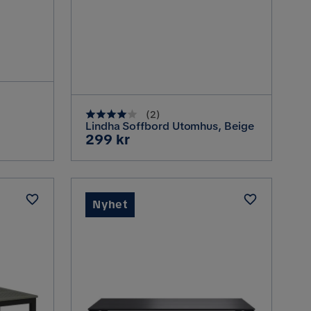
(
2
)
Lindha Soffbord Utomhus, Beige
Pris
299 kr
a,
Nyhet