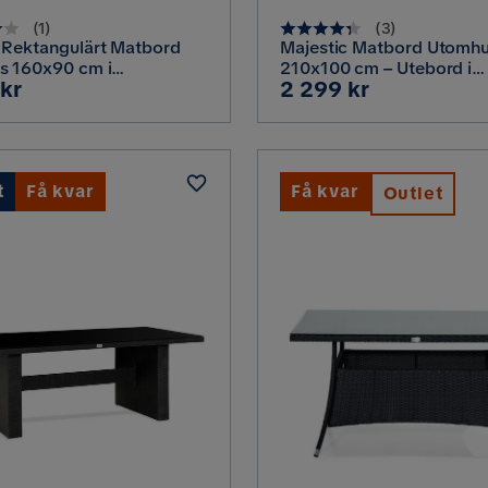
(
1
)
(
3
)
 Rektangulärt Matbord
Majestic Matbord Utomh
s 160x90 cm i
210x100 cm – Utebord i
Pris
 kr
2 299 kr
tting med glasskiva,
konstrotting med bordssk
Glas för Trädgård och Alt
t
Få kvar
Få kvar
Outlet