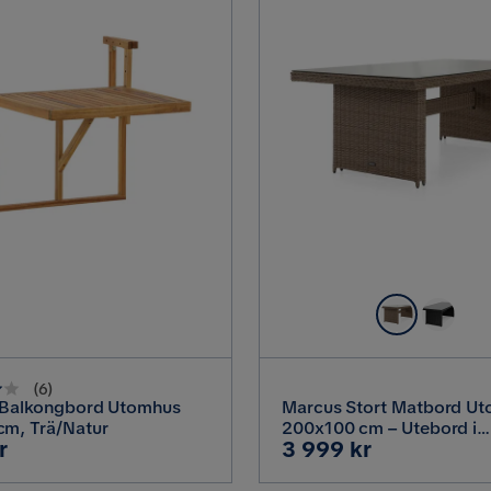
(
6
)
 Balkongbord Utomhus
Marcus Stort Matbord U
cm, Trä/Natur
200x100 cm – Utebord i
Pris
r
3 999 kr
konstrotting med glasskiv
Uteplats och Trädgård, Na