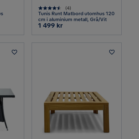
(
4
)
us
Tunis Runt Matbord utomhus 120
cm i aluminium metall, Grå/Vit
Pris
1 499 kr
iva i
an, Grå