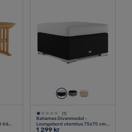
(
1
)
Bahamas Divanmodul -
 trä
Loungebord utomhus 75x75 cm
Pris
1 299 kr
ak /
till soffor, Svart