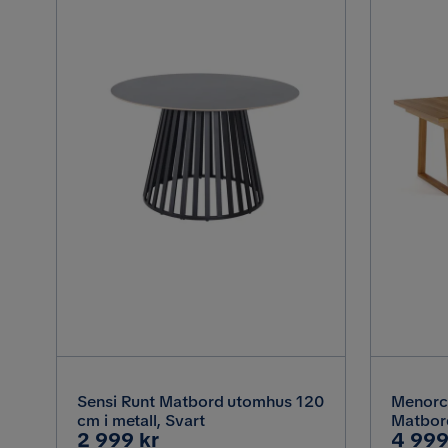
Sensi Runt Matbord utomhus 120
Menorca
cm i metall, Svart
Matbor
Pris
Pris
2 999 kr
4 999
cm, Tea