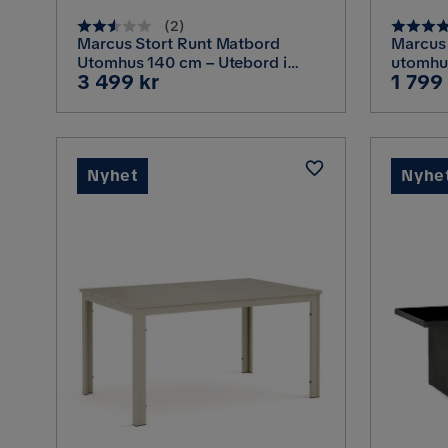
(
2
)
Marcus Stort Runt Matbord
Marcus
Utomhus 140 cm – Utebord i
utomhu
Pris
Pris
3 499 kr
1 799
konstrotting med glasskiva för
konstro
Uteplats och Trädgård, Natur
Svart
Brun
Nyhet
Nyhe