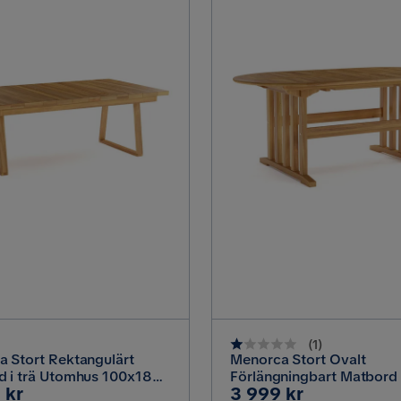
(
1
)
 Stort Rektangulärt
Menorca Stort Ovalt
d i trä Utomhus 100x180
Förlängningbart Matbord i
Pris
 kr
3 999 kr
k / Natur
Utomhus 100x180 cm, Te