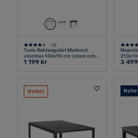
(
3
)
Tunis Rektangulärt Matbord
Majest
utomhus 140x90 cm i plast och
210x100
Pris
Pris
1 199 kr
3 499
metall, Beige
konstro
Glas fö
Svart
Nyhe
Outlet