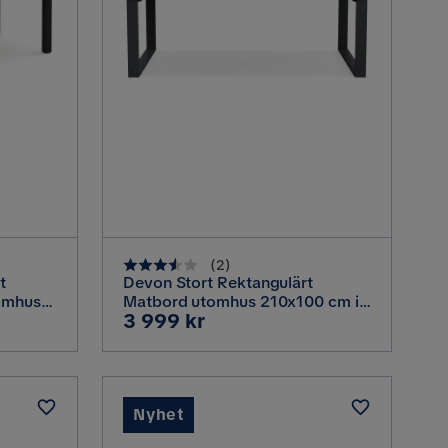
(
2
)
t
Devon Stort Rektangulärt
tomhus
Matbord utomhus 210x100 cm i
Pris
3 999 kr
0x90 cm
aluminium, Svart
Grå
Nyhet