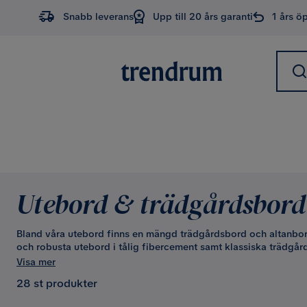
Snabb leverans
Upp till 20 års garanti
1 års ö
Utebord & trädgårdsbord
Bland våra utebord finns en mängd trädgårdsbord och altanbord 
och robusta utebord i tålig fibercement samt klassiska trädgårds
ihopfällbara bord i metall och glas. Sist men inte minst de lev
Visa mer
du vill äta ute, finner lätt möjligheten här i form av ett utebord
28 st produkter