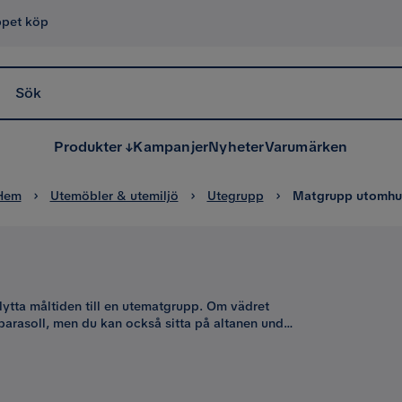
ppet köp
Sök
Produkter
Kampanjer
Nyheter
Varumärken
Hem
Utemöbler & utemiljö
Utegrupp
Matgrupp utomhu
ytta måltiden till en utematgrupp. Om vädret
parasoll, men du kan också sitta på altanen under
a bekvämlighet och trivsel var de än står och
gnen gör att en utematgrupp smälter in i miljön