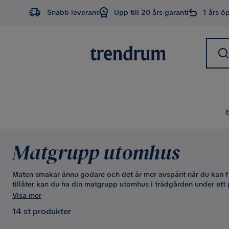
Snabb leverans
Upp till 20 års garanti
1 års ö
Matgrupp utomhus
Maten smakar ännu godare och det är mer avspänt när du kan fl
tillåter kan du ha din matgrupp utomhus i trädgården under ett 
tak, eller på din balkong. Utematgrupper ska bidra till att skap
Visa mer
därför hittar du flera olika modeller hos oss. Den eleganta desi
14 st produkter
och passar överallt.