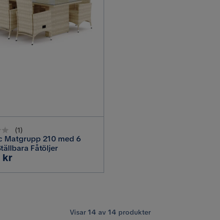
(
1
)
ic Matgrupp 210 med 6
tällbara Fåtöljer
 kr
Visar
14
av
14
produkter