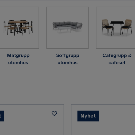
Matgrupp
Soffgrupp
Cafegrupp &
utomhus
utomhus
cafeset
t
Nyhet