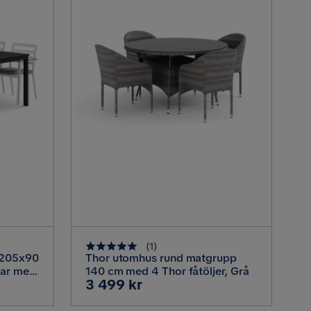
(
1
)
 205x90
Thor utomhus rund matgrupp
lar med
140 cm med 4 Thor fåtöljer, Grå
Pris
3 499 kr