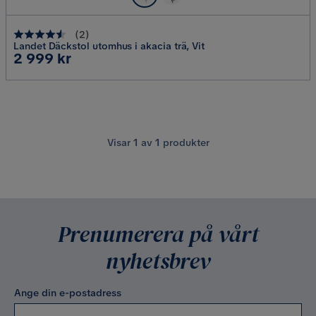
(
2
)
Landet Däckstol utomhus i akacia trä, Vit
Pris
2 999 kr
Visar
1
av
1
produkter
Prenumerera på vårt
nyhetsbrev
Ange din e-postadress