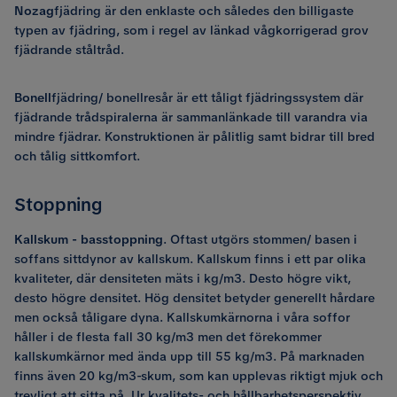
Nozag
fjädring är den enklaste och således den billigaste
typen av fjädring, som i regel av länkad vågkorrigerad grov
fjädrande ståltråd.
Bonell
fjädring/ bonellresår är ett tåligt fjädringssystem där
fjädrande trådspiralerna är sammanlänkade till varandra via
mindre fjädrar. Konstruktionen är pålitlig samt bidrar till bred
och tålig sittkomfort.
Stoppning
Kallskum - basstoppning
. Oftast utgörs stommen/ basen i
soffans sittdynor av kallskum. Kallskum finns i ett par olika
kvaliteter, där densiteten mäts i kg/m3. Desto högre vikt,
desto högre densitet. Hög densitet betyder generellt hårdare
men också tåligare dyna. Kallskumkärnorna i våra soffor
håller i de flesta fall 30 kg/m3 men det förekommer
kallskumkärnor med ända upp till 55 kg/m3. På marknaden
finns även 20 kg/m3-skum, som kan upplevas riktigt mjuk och
trevligt att sitta på. Ur kvalitets- och hållbarhetsperspektiv