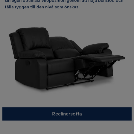
sin egen optimala viloposition genom att höja benstöd och
fälla ryggen till den nivå som önskas.
Reclinersoffa