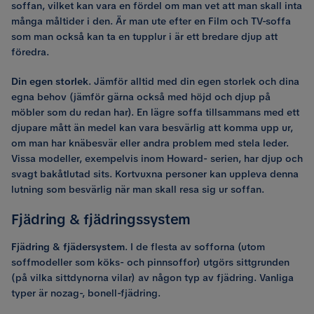
soffan, vilket kan vara en fördel om man vet att man skall inta
många måltider i den. Är man ute efter en Film och TV-soffa
som man också kan ta en tupplur i är ett bredare djup att
föredra.
Din egen storlek
. Jämför alltid med din egen storlek och dina
egna behov (jämför gärna också med höjd och djup på
möbler som du redan har). En lägre soffa tillsammans med ett
djupare mått än medel kan vara besvärlig att komma upp ur,
om man har knäbesvär eller andra problem med stela leder.
Vissa modeller, exempelvis inom Howard- serien, har djup och
svagt bakåtlutad sits. Kortvuxna personer kan uppleva denna
lutning som besvärlig när man skall resa sig ur soffan.
Fjädring & fjädringssystem
Fjädring & fjädersystem
. I de flesta av sofforna (utom
soffmodeller som köks- och pinnsoffor) utgörs sittgrunden
(på vilka sittdynorna vilar) av någon typ av fjädring. Vanliga
typer är nozag-, bonell-fjädring.