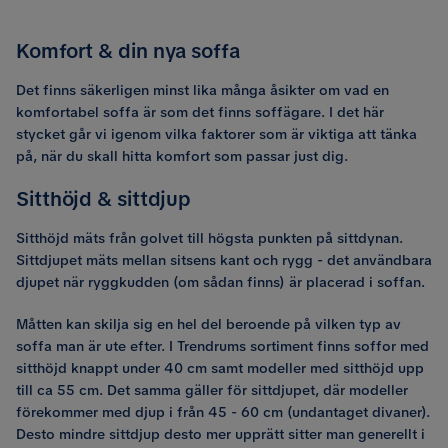
Komfort & din nya soffa
Det finns säkerligen minst lika många åsikter om vad en
komfortabel soffa är som det finns soffägare. I det här
stycket går vi igenom vilka faktorer som är viktiga att tänka
på, när du skall hitta komfort som passar just dig.
Sitthöjd & sittdjup
Sitthöjd mäts från golvet till högsta punkten på sittdynan.
Sittdjupet mäts mellan sitsens kant och rygg - det användbara
djupet när ryggkudden (om sådan finns) är placerad i soffan.
Måtten kan skilja sig en hel del beroende på vilken typ av
soffa man är ute efter. I Trendrums sortiment finns soffor med
sitthöjd knappt under 40 cm samt modeller med sitthöjd upp
till ca 55 cm. Det samma gäller för sittdjupet, där modeller
förekommer med djup i från 45 - 60 cm (undantaget divaner).
Desto mindre sittdjup desto mer upprätt sitter man generellt i