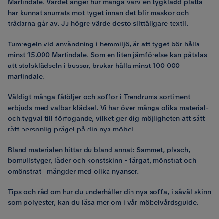
Martindale. Värdet anger hur många varv en tygklädd platta
har kunnat snurrats mot tyget innan det blir maskor och
trådarna går av. Ju högre värde desto slittåligare textil.
Tumregeln vid användning i hemmiljö, är att tyget bör hålla
minst 15.000 Martindale. Som en liten jämförelse kan påtalas
att stolsklädseln i bussar, brukar hålla minst 100 000
martindale.
Väldigt många fåtöljer och soffor i Trendrums sortiment
erbjuds med valbar klädsel. Vi har över många olika material-
och tygval till förfogande, vilket ger dig möjligheten att sätt
rätt personlig prägel på din nya möbel.
Bland materialen hittar du bland annat: Sammet, plysch,
bomullstyger, läder och konstskinn - färgat, mönstrat och
omönstrat i mängder med olika nyanser.
Tips och råd om hur du underhåller din nya soffa, i såväl skinn
som polyester, kan du läsa mer om i vår möbelvårdsguide.