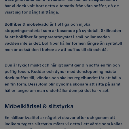
har vi dock valt bort detta alternativ från våra soffor, då de
visat sig för dåligt slittåliga.
Bollfiber & möbelvadd
är fluffiga och mjuka
stoppningsmaterial som är baserade på syntetull. Skillnaden
är att bollfiber är preparerat/nystat i små bollar medan
vadden inte är det. Bollfiber håller formen längre än syntetull
men är också den i behov av att puffas till då och då.
Dun
är lyxigt mjukt och härligt samt ger din soffa en fin och
puffig touch. Kuddar och dynor med dunstoppning måste
dock puffas till, vändas och skakas regelbundet får att hålla
en fin form. Dessutom blir dynorna skönare att sitta på samt
håller längre om man underhåller dem på det här viset.
Möbelklädsel & slitstyrka
En hållbar kvalitet är något vi strävar efter och genom att
indikera tygets slitstyrka mäter vi detta i ett värde som kallas