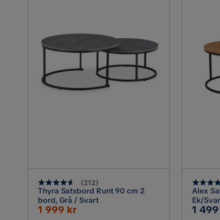
(
212
)
Thyra Satsbord Runt 90 cm 2
Alex Sa
bord, Grå / Svart
Ek/Svar
Rabatterat
Pris
1 999 kr
1 499
Pris