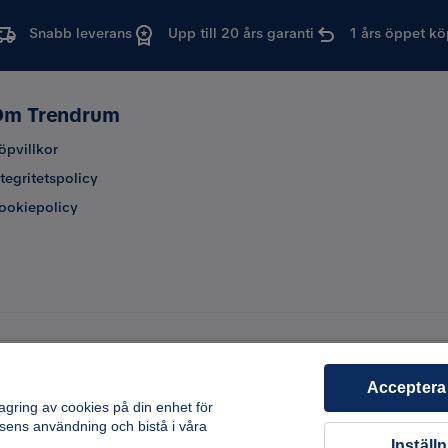
Snabb leverans
Upp till 20 års garanti
1 års öppet kö
m Trendrum
öpvillkor
ntegritetspolicy
ookiepolicy
Acceptera
lagring av cookies på din enhet för
sens användning och bistå i våra
Inställ