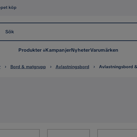
ppet köp
Sök
Produkter
Kampanjer
Nyheter
Varumärken
r
Bord & matgrupp
Avlastningsbord
Avlastningsbord &