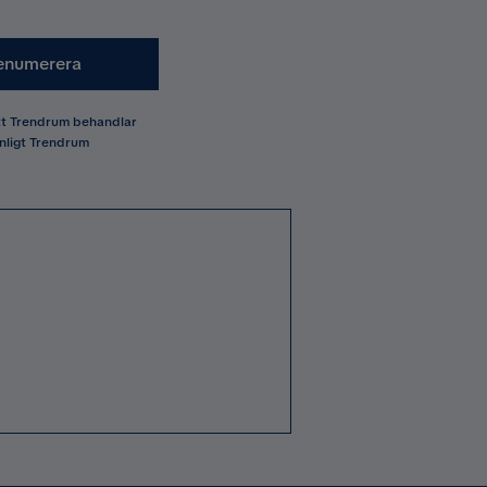
enumerera
att Trendrum behandlar
nligt Trendrum