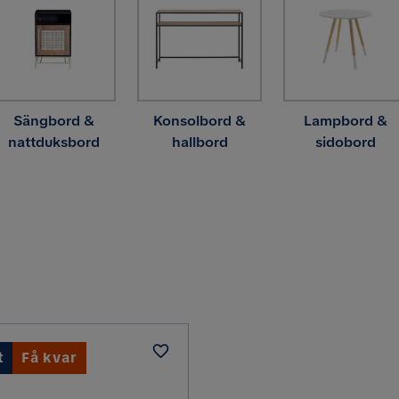
Sängbord &
Konsolbord &
Lampbord &
nattduksbord
hallbord
sidobord
t
Få kvar