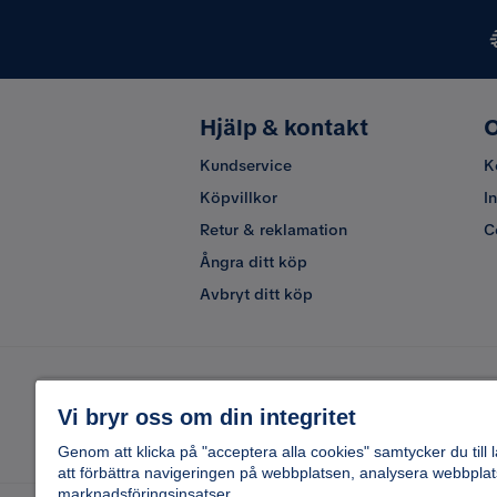
Hjälp & kontakt
O
Kundservice
K
Köpvillkor
I
Retur & reklamation
C
Ångra ditt köp
Avbryt ditt köp
Vi bryr oss om din integritet
Genom att klicka på "acceptera alla cookies" samtycker du till 
att förbättra navigeringen på webbplatsen, analysera webbplat
marknadsföringsinsatser.