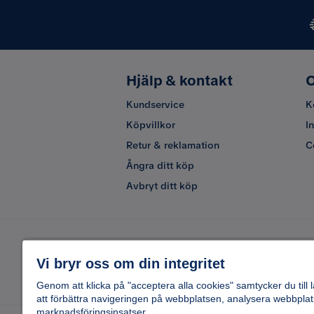
Hjälp & kontakt
O
Kundservice
K
Köpvillkor
I
Retur & reklamation
C
Ångra ditt köp
Avbryt ditt köp
Vi bryr oss om din integritet
Genom att klicka på "acceptera alla cookies" samtycker du till 
att förbättra navigeringen på webbplatsen, analysera webbplat
marknadsföringsinsatser.