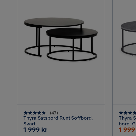
(
47
)
Thyra Satsbord Runt Soffbord,
Thyra S
Svart
bord, G
Pris
Rabat
1 999 kr
1 999
Pris