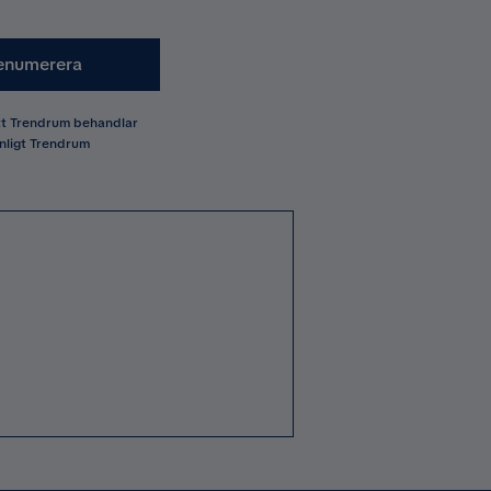
enumerera
att Trendrum behandlar
nligt Trendrum