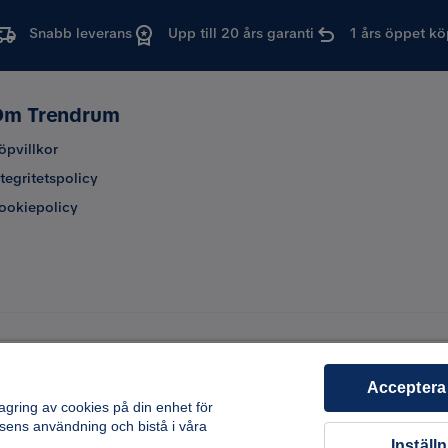
Snabb leverans
Upp till 20 års garanti
1 års öppet kö
m Trendrum
öpvillkor
ntegritetspolicy
ookiepolicy
Acceptera
lagring av cookies på din enhet för
sens användning och bistå i våra
Inställ