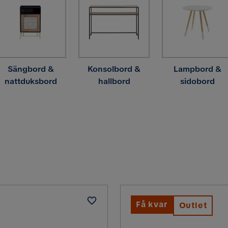
Sängbord &
Konsolbord &
Lampbord &
nattduksbord
hallbord
sidobord
Få kvar
Outlet