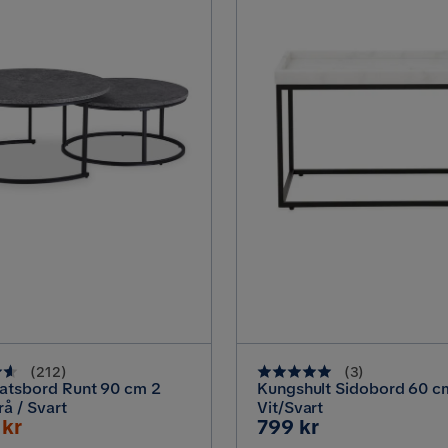
(
212
)
(
3
)
atsbord Runt 90 cm 2
Kungshult Sidobord 60 c
rå / Svart
Vit/Svart
terat
Pris
 kr
799 kr