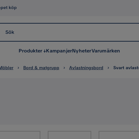
ppet köp
Sök
Produkter
Kampanjer
Nyheter
Varumärken
Möbler
Bord & matgrupp
Avlastningsbord
Svart avlas