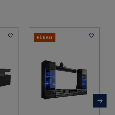
MDF
Trä
MDF
Få kvar
Högglans
äggsskivor
Nej
Rektangulär
Högglans