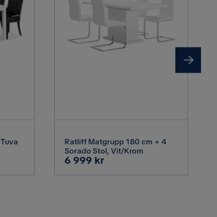
1x Matbord, 6x Matstol
160 cm
180 cm
 Tuva
Ratliff Matgrupp 180 cm + 4
Sorado Stol, Vit/Krom
Pris
6 999 kr