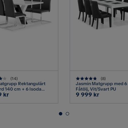
Vit,Krom
Ingår i paket
90 cm
76 cm
Mått mellan ben - långsida
90 cm
Längd
(
14
)
(
8
)
atgrupp Rektangulärt
Jasmin Matgrupp med 6
90x180x76
d 140 cm + 6 Isoda
Fåtölj, Vit/Svart PU
Pris
9 kr
9 999 kr
arstolar, Vit / Svart /
8