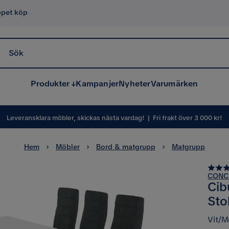
ppet köp
Sök
Produkter
Kampanjer
Nyheter
Varumärken
Leveransklara möbler, skickas nästa vardag!
|
Fri frakt över 3 000 kr!
Hem
Möbler
Bord & matgrupp
Matgrupp
CONC
Cib
Sto
Vit/M