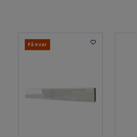
Material bordsskiva
Material ben
Ben
Få kvar
Materialtyp
Funktion
Förlängningsbart
Övrigt
Färg
Färgnamn