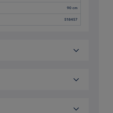
90 cm
518457
160 cm
tilsäker matgrupp. Stolarna har ett litet
4 cm
t och vänner till trivsamma middagar.