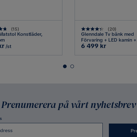
Tidlös
Färg ben
kslack med ren och rak design.
Serie
(
15
)
(
20
)
Matstol Konstläder,
Glenndale Tv bänk med
om
Förvaring + LED kamin +
Pris
kr
6 499 kr
Belysning 190, Svart
/st
96 cm
Sittbredd
53 cm
Sittdjup
42 cm
Djup
Prenumerera på vårt nyhetsbrev
48.5 cm
s
Pr
Krom
Pilling av 1 till 5