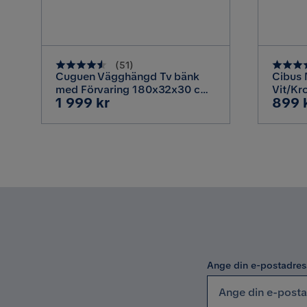
Stil
Design
Matbord i vit högblan
(
51
)
Cuguen Vägghängd Tv bänk
Cibus 
Cibus Matstol
med Förvaring 180x32x30 cm,
Vit/Kr
Pris
Pris
1 999 kr
899 
Vit / Högglans
Storlek
Höjd
Ryggstödets höjd
Bredd
Sitthöjd
Ange din e-postadres
Material
Metalutseende