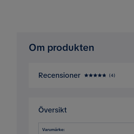
Om produkten
Recensioner
(
4
)
4.8
5
☆
4
☆
3
☆
2
☆
Översikt
1
☆
Baserat på 4 betyg
Varumärke
:
Recensioner (4)