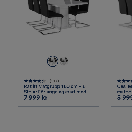
Färg
Cibus Matbord 180x
Storlek
Höjd
Bredd
(
117
)
Ratliff Matgrupp 180 cm + 6
Cesi M
Storlek
Stolar Förlängningsbart med
matbor
Pris
Pris
7 999 kr
5 99
illäggsskiva, Vit / Svart Pu /
Läder M
Antal
Krom
Krome
Antal sittplatser
Material