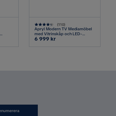
Vit
Cibus
(
110
)
Apryl Modern TV Mediamöbel
med Vitrinskåp och LED-
Pris
6 999 kr
belysning, Svart / Trä / Glas
41 cm
42 cm
53 cm
enumerera
4