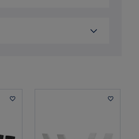
 tomtgräns eller trottoarkant. Undantag är
6
 beställningar över 3 000 kr.
Verified by Trustvoice
h inbärning som du kan välja i kassan. Om
Trä
MDF
Cibus
Tyg,Metall,Krom,Läder,Vitt Trä
Vit