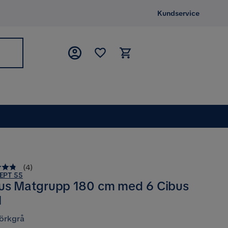
Kundservice
(
4
)
EPT 55
us Matgrupp 180 cm med 6 Cibus
l
örkgrå