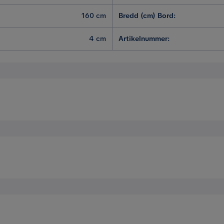
160 cm
Bredd (cm) Bord
:
4 cm
Artikelnummer
:
 Kmr absolut köpa mer
180 cm
Mått mellan ben - långsida
. Matbord i vit högglanslack och stolar i grått tyg ger en s
90 cm
Bordsskivans tjocklek
är sitter du bekvämt under dagens alla måltider. Bjud in släk
76 cm