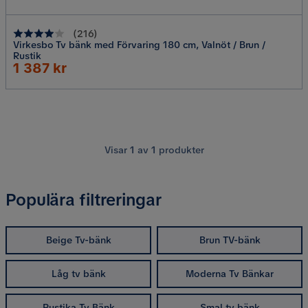
(
216
)
Virkesbo Tv bänk med Förvaring 180 cm, Valnöt / Brun /
Rustik
Rabatterat
1 387 kr
Pris
Visar
1
av
1
produkter
Populära filtreringar
Beige Tv-bänk
Brun TV-bänk
Låg tv bänk
Moderna Tv Bänkar
Rustika Tv Bänk
Smal tv bänk