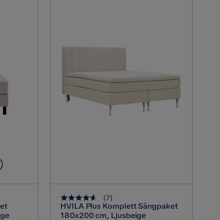
2
(
7
)
et
HVILA Plus Komplett Sängpaket
ige
180x200 cm, Ljusbeige