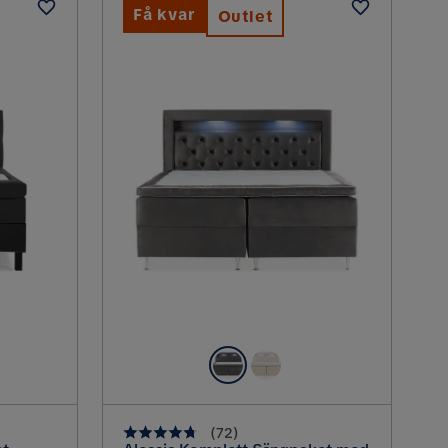
Få kvar
Outlet
(
72
)