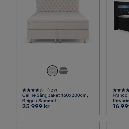
(
129
)
Celine Sängpaket 160x200cm,
Franco
Beige / Sammet
förvari
Pris
Pris
25 999 kr
16 99
180x20
kristal