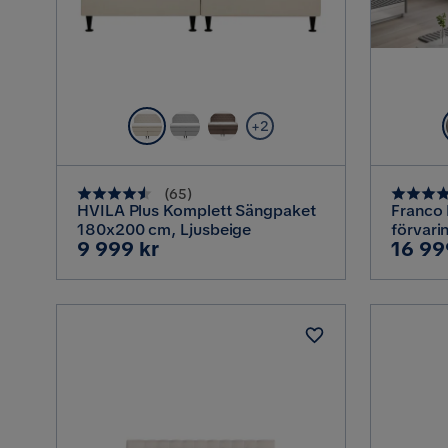
+2
(
65
)
HVILA Plus Komplett Sängpaket
Franco
180x200 cm, Ljusbeige
förvari
Pris
Pris
9 999 kr
16 99
180x20