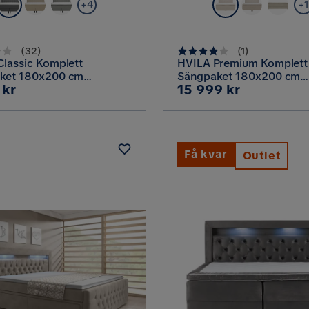
+4
+1
(
32
)
(
1
)
lassic Komplett
HVILA Premium Komplett
ket 180x200 cm
Sängpaket 180x200 cm
Pris
 kr
15 999 kr
ntalsäng med rutad
Kontinentalsäng med Sän
el, Grå
Ljusbeige Tyg
Få kvar
Outlet