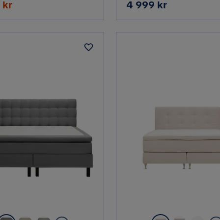
terat
Pris
 kr
4 999 kr