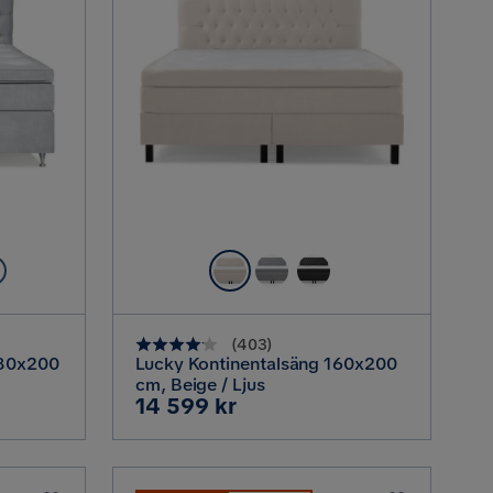
(
403
)
180x200
Lucky Kontinentalsäng 160x200
cm, Beige / Ljus
Pris
14 599 kr