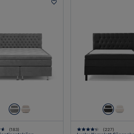
(
183
)
(
227
)