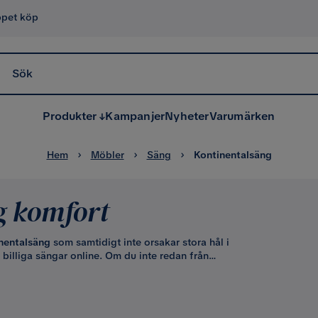
ppet köp
Sök
Produkter
Kampanjer
Nyheter
Varumärken
Hem
Möbler
Säng
Kontinentalsäng
g komfort
nentalsäng
som samtidigt inte orsakar stora hål i
 billiga sängar
online. Om du inte redan från
vi varmt rekommendera att ni tar en titt i
 storlekar och
möjliga tillval
samt sängguiden