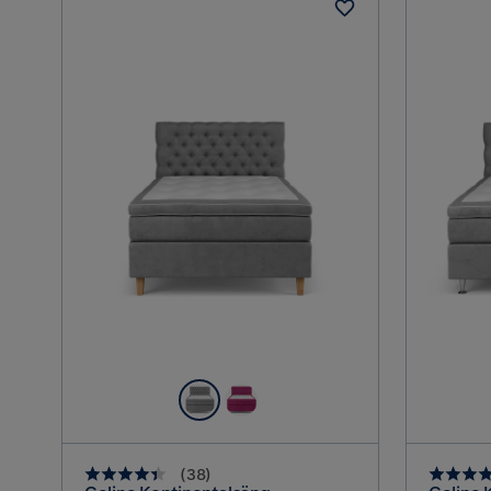
(
38
)