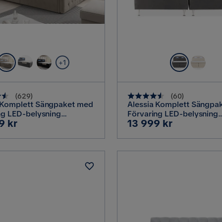
+1
(
629
)
(
60
)
 Komplett Sängpaket med
Alessia Komplett Sängpa
ng LED-belysning
Förvaring LED-belysning
Pris
9 kr
13 999 kr
0 cm, Beige / Sammet
180x200 cm, Mörkgrå S