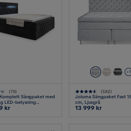
+1
(
70
)
(
582
)
 Komplett Sängpaket med
Joluma Sängpaket Fast 
ng LED-belysning
cm, Ljusgrå
Pris
9 kr
13 999 kr
0 cm, Svart / Sammet
l sänggavel