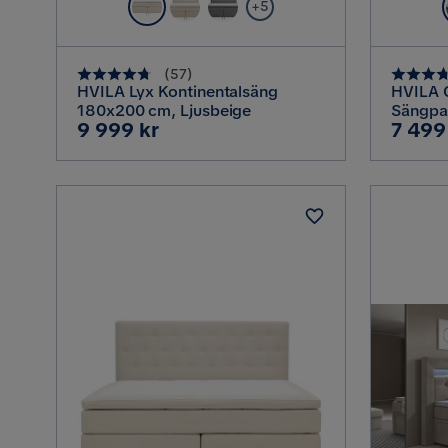
+5
(
57
)
HVILA Lyx Kontinentalsäng
HVILA C
180x200 cm, Ljusbeige
Sängpa
Pris
Pris
9 999 kr
7 499
Kontine
sänggav