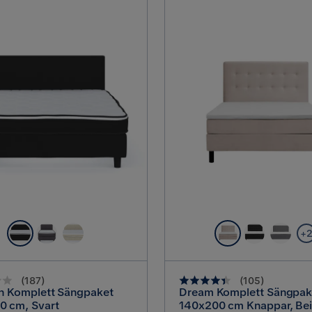
+
(
187
)
(
105
)
en Komplett Sängpaket
Dream Komplett Sängpak
0 cm, Svart
140x200 cm Knappar, Be