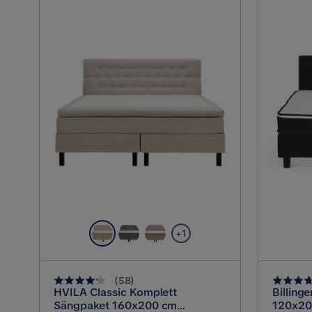
+1
(
58
)
HVILA Classic Komplett
Billing
Sängpaket 160x200 cm
120x20