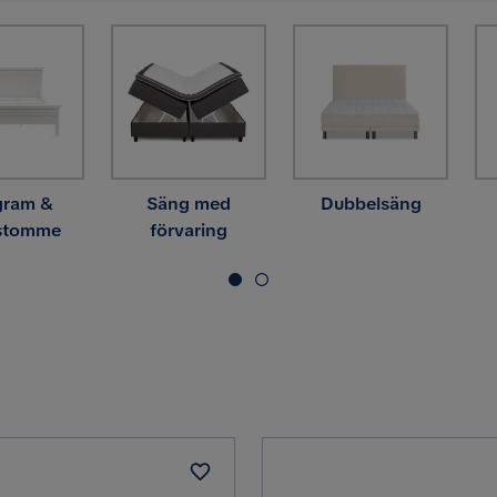
gram &
Säng med
Dubbelsäng
stomme
förvaring