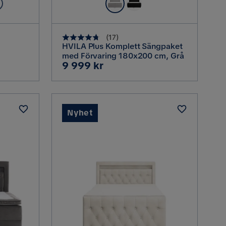
(
17
)
HVILA Plus Komplett Sängpaket
med Förvaring 180x200 cm, Grå
Pris
9 999 kr
ggavel,
Nyhet