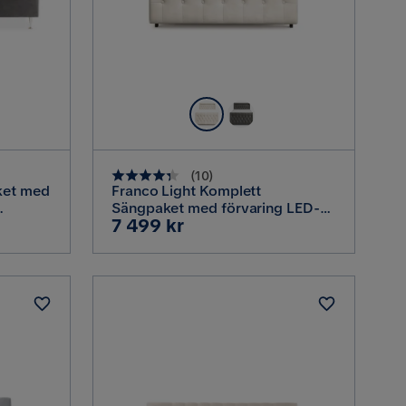
(
10
)
ket med
Franco Light Komplett
Sängpaket med förvaring LED-
Pris
7 499 kr
ammet
belysning 120x200 cm, Beige