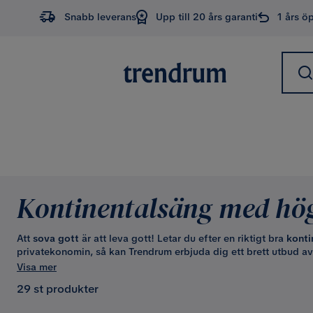
Snabb leverans
Upp till 20 års garanti
1 års ö
Kontinentalsäng med hö
Att
sova gott
är att leva gott! Letar du efter en riktigt bra
konti
privatekonomin, så kan Trendrum erbjuda dig ett brett utbud av
början vet exakt vilken typ av säng och madrass du vill ha, kan 
Visa mer
Trendrums egen sängguide
. Mer information om våra modeller,
29 st produkter
finner du här nedan.