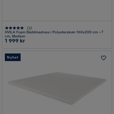
(
2
)
HVILA Foam Bäddmadrass i Polyeterskum 160x200 cm – 7
cm, Medium
Pris
1 999 kr
Nyhet