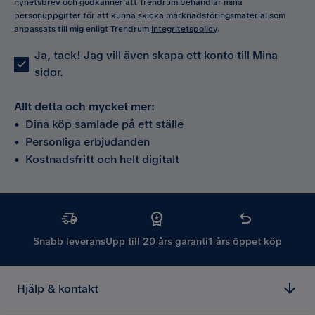
nyhetsbrev och godkänner att Trendrum behandlar mina
personuppgifter för att kunna skicka marknadsföringsmaterial som
anpassats till mig enligt Trendrum
Integritetspolicy
.
Ja, tack! Jag vill även skapa ett konto till Mina
sidor.
Allt detta och mycket mer:
•
Dina köp samlade på ett ställe
•
Personliga erbjudanden
•
Kostnadsfritt och helt digitalt
Snabb leverans
Upp till 20 års garanti
1 års öppet köp
Hjälp & kontakt