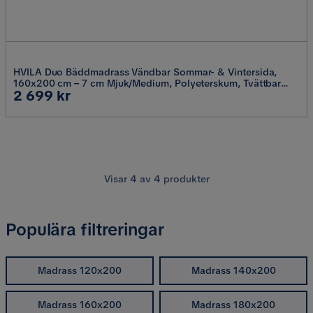
HVILA Duo Bäddmadrass Vändbar Sommar- & Vintersida,
160x200 cm – 7 cm Mjuk/Medium, Polyeterskum, Tvättbar
Pris
2 699 kr
Klädsel
Visar
4
av
4
produkter
Populära filtreringar
Madrass 120x200
Madrass 140x200
Madrass 160x200
Madrass 180x200