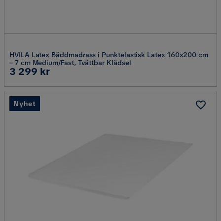
HVILA Latex Bäddmadrass i Punktelastisk Latex 160x200 cm
– 7 cm Medium/Fast, Tvättbar Klädsel
Pris
3 299 kr
Nyhet