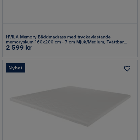
HVILA Memory Bäddmadrass med tryckavlastande
memoryskum 160x200 cm - 7 cm Mjuk/Medium, Tvättbar
Pris
2 599 kr
klädsel
Nyhet