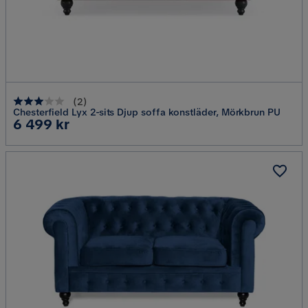
(
2
)
Chesterfield Lyx 2-sits Djup soffa konstläder, Mörkbrun PU
Pris
6 499 kr