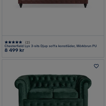
(
2
)
Chesterfield Lyx 3-sits Djup soffa konstläder, Mörkbrun PU
Pris
8 499 kr