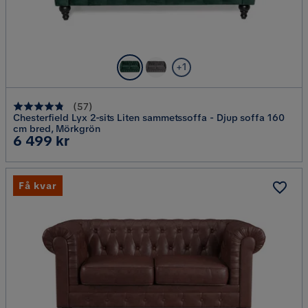
+1
(
57
)
Chesterfield Lyx 2-sits Liten sammetssoffa - Djup soffa 160
cm bred, Mörkgrön
Pris
6 499 kr
Få kvar