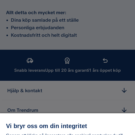
Allt detta och mycket mer:
•
Dina köp samlade på ett ställe
•
Personliga erbjudanden
•
Kostnadsfritt och helt digitalt
Snabb leverans
Upp till 20 års garanti
1 års öppet köp
Hjälp & kontakt
Om Trendrum
Vi bryr oss om din integritet