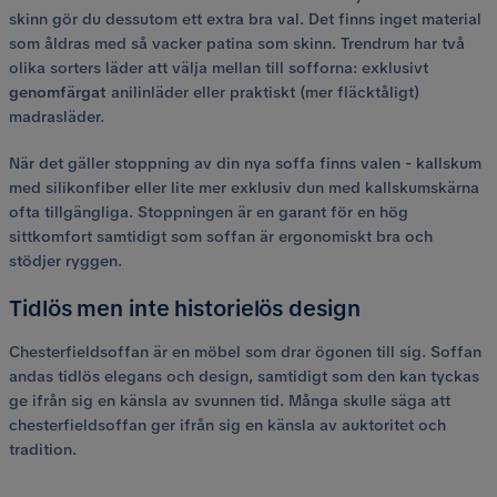
skinn gör du dessutom ett extra bra val. Det finns inget material
som åldras med så vacker patina som skinn. Trendrum har två
olika sorters läder att välja mellan till sofforna: exklusivt
genomfärgat
anilinläder eller praktiskt (mer fläcktåligt)
madrasläder.
När det gäller stoppning av din nya soffa finns valen - kallskum
med silikonfiber eller lite mer exklusiv dun med kallskumskärna
ofta tillgängliga. Stoppningen är en garant för en hög
sittkomfort samtidigt som soffan är ergonomiskt bra och
stödjer ryggen.
Tidlös men inte historielös design
Chesterfieldsoffan är en möbel som drar ögonen till sig. Soffan
andas tidlös elegans och design, samtidigt som den kan tyckas
ge ifrån sig en känsla av svunnen tid. Många skulle säga att
chesterfieldsoffan ger ifrån sig en känsla av auktoritet och
tradition.