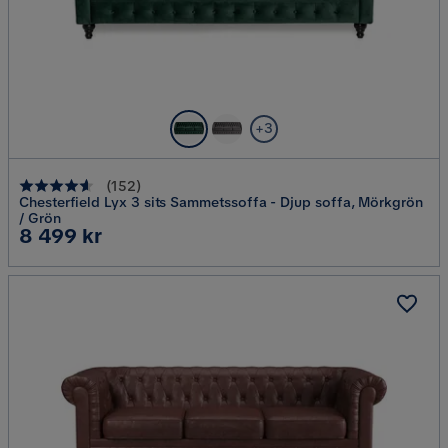
+3
(
152
)
Chesterfield Lyx 3 sits Sammetssoffa - Djup soffa, Mörkgrön
/ Grön
Pris
8 499 kr