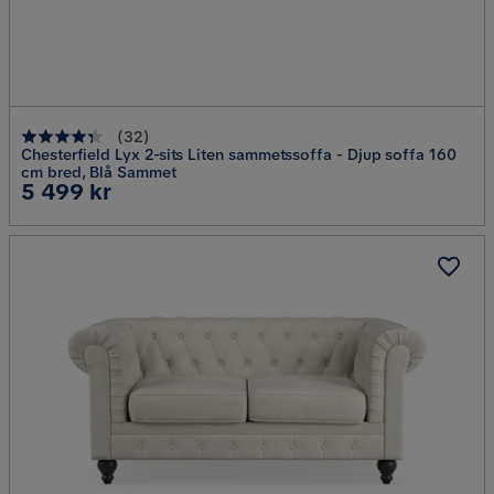
(
32
)
Chesterfield Lyx 2-sits Liten sammetssoffa - Djup soffa 160
cm bred, Blå Sammet
Pris
5 499 kr