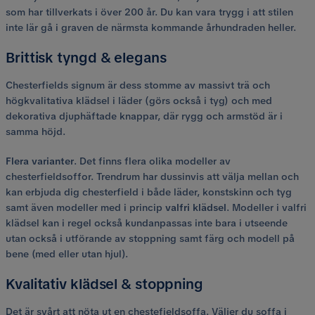
som har tillverkats i över 200 år. Du kan vara trygg i att stilen
inte lär gå i graven de närmsta kommande århundraden heller.
Brittisk tyngd & elegans
Chesterfields signum är dess stomme av massivt trä och
högkvalitativa klädsel i läder (görs också i tyg) och med
dekorativa djuphäftade knappar, där rygg och armstöd är i
samma höjd.
Flera varianter
. Det finns flera olika modeller av
chesterfieldsoffor. Trendrum har dussinvis att välja mellan och
kan erbjuda dig chesterfield i både läder, konstskinn och tyg
samt även modeller med i princip
valfri klädsel
. Modeller i valfri
klädsel kan i regel också kundanpassas inte bara i utseende
utan också i utförande av stoppning samt färg och modell på
bene (med eller utan hjul).
Kvalitativ klädsel & stoppning
Det är svårt att nöta ut en chestefieldsoffa. Väljer du soffa i