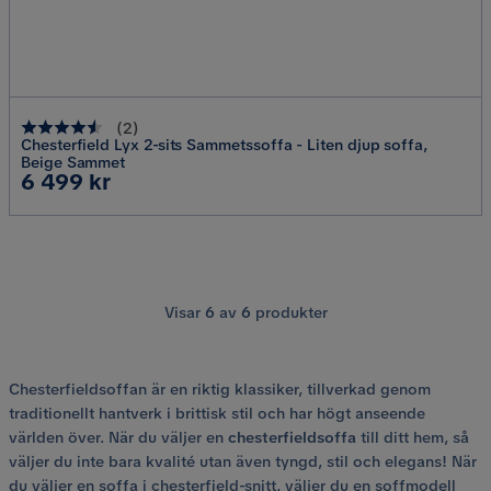
(
2
)
Chesterfield Lyx 2-sits Sammetssoffa - Liten djup soffa,
Beige Sammet
Pris
6 499 kr
Visar
6
av
6
produkter
Chesterfieldsoffan är en riktig klassiker, tillverkad genom
traditionellt hantverk i brittisk stil och har högt anseende
världen över. När du väljer en
chesterfieldsoffa
till ditt hem, så
väljer du inte bara kvalité utan även tyngd, stil och elegans! När
du väljer en soffa i chesterfield-snitt, väljer du en soffmodell