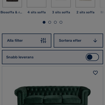
Biosoffa & reclinersoffa
4 sits soffa
3 sits soffa
2 sits soffa
Mo
Sortera efter
Alla filter
Sortera efter
Snabb leverans