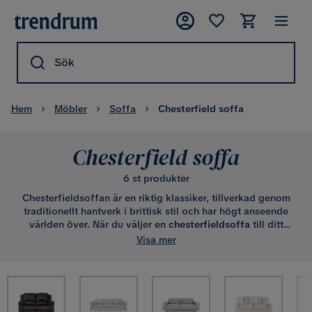
Sök
Hem
Möbler
Soffa
Chesterfield soffa
Chesterfield soffa
6 st produkter
Chesterfieldsoffan är en riktig klassiker, tillverkad genom
traditionellt hantverk i brittisk stil och har högt anseende
världen över. När du väljer en
chesterfieldsoffa
till ditt
hem, så väljer du inte bara kvalité utan även tyngd, stil och
Visa mer
elegans! När du väljer en soffa i chesterfield-snitt, väljer du
en soffmodell som har tillverkats i över 200 år. Du kan vara
trygg i att stilen inte lär gå i graven de närmsta kommande
århundraden heller.