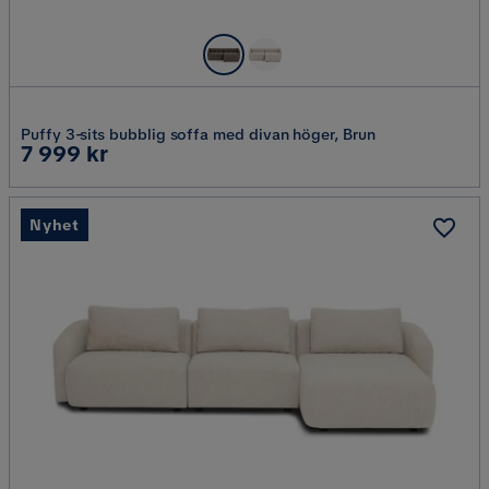
Puffy 3-sits bubblig soffa med divan höger, Brun
Pris
7 999 kr
Nyhet