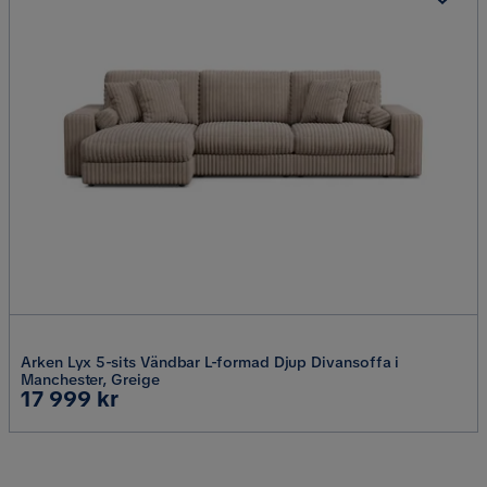
Arken Lyx 5-sits Vändbar L-formad Djup Divansoffa i
Manchester, Greige
Pris
17 999 kr