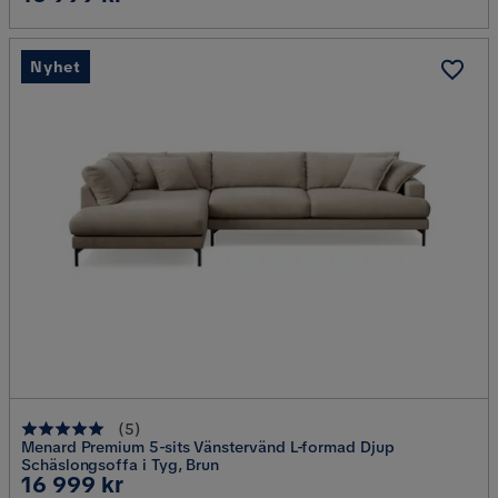
Nyhet
(
5
)
Menard Premium 5-sits Vänstervänd L-formad Djup
Schäslongsoffa i Tyg, Brun
Pris
16 999 kr