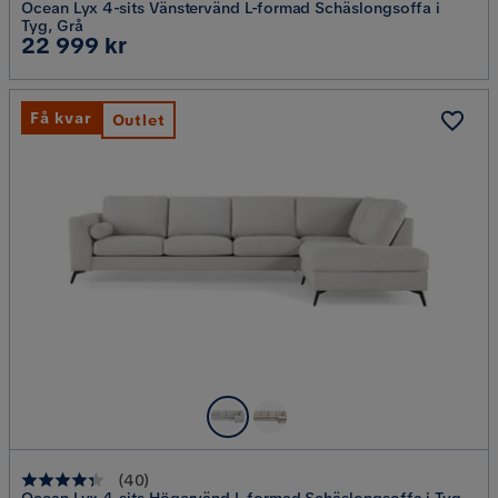
Ocean Lyx 4-sits Vänstervänd L-formad Schäslongsoffa i
Tyg, Grå
Pris
22 999 kr
Få kvar
Outlet
(
40
)
Ocean Lyx 4-sits Högervänd L-formad Schäslongsoffa i Tyg,