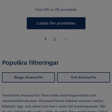
Visar
24
av
25
produkter
Ladda fler produkter
1
2
Populära filtreringar
Beige divansoffa
Grå divansoffa
Trendrums divansoffor finns både med högerställda och
vänsterställd divaner. Divansoffornas klädsel varierar mellan
klädsel i tyg- och skinn och kan i vissa fall kundanpassas. När
du ska införskaffa soffa, ställs du inför flera möjligheter. Väljer