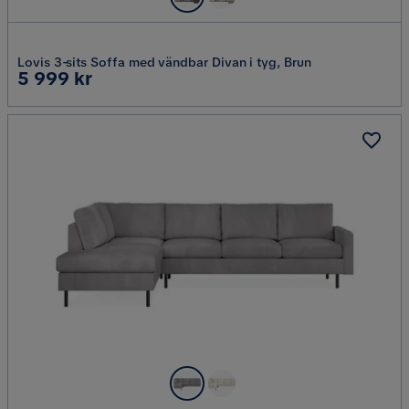
Lovis 3-sits Soffa med vändbar Divan i tyg, Brun
Pris
5 999 kr