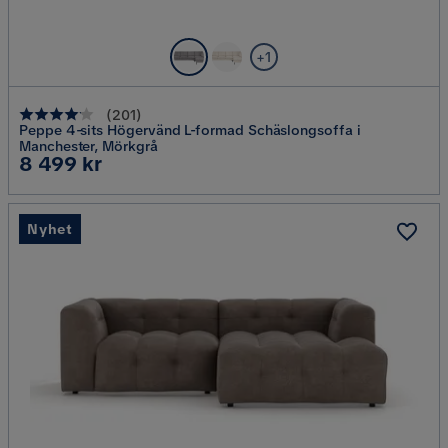
+1
(
201
)
Peppe 4-sits Högervänd L-formad Schäslongsoffa i
Manchester, Mörkgrå
Pris
8 499 kr
Nyhet