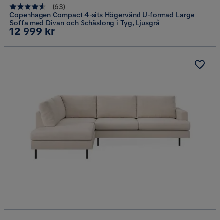
(
63
)
Copenhagen Compact 4-sits Högervänd U-formad Large
Soffa med Divan och Schäslong i Tyg, Ljusgrå
Pris
12 999 kr