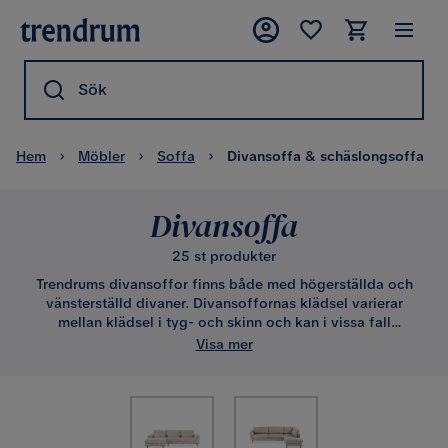
Sök
Hem
Möbler
Soffa
Divansoffa & schäslongsoffa
Divansoffa
25 st produkter
Trendrums divansoffor finns både med högerställda och
vänsterställd divaner. Divansoffornas klädsel varierar
mellan klädsel i tyg- och skinn och kan i vissa fall
kundanpassas. När du ska införskaffa soffa, ställs du inför
Visa mer
flera möjligheter. Väljer du en divansoffa gör du ett skönt
val som ger dig trendig vardagslyx med utrymme att breda
ut sig.