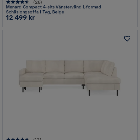
(
28
)
Menard Compact 4-sits Vänstervänd L-formad
Schäslongsoffa i Tyg, Beige
Pris
12 499 kr
(
12
)