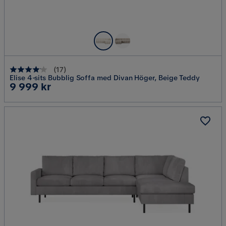
(
17
)
Elise 4-sits Bubblig Soffa med Divan Höger, Beige Teddy
Pris
9 999 kr