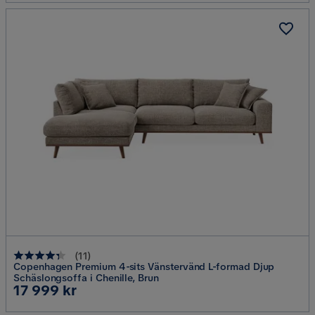
(
11
)
Copenhagen Premium 4-sits Vänstervänd L-formad Djup
Schäslongsoffa i Chenille, Brun
Pris
17 999 kr