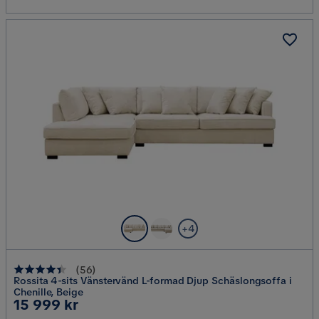
+4
(
56
)
Rossita 4-sits Vänstervänd L-formad Djup Schäslongsoffa i
Chenille, Beige
Pris
15 999 kr