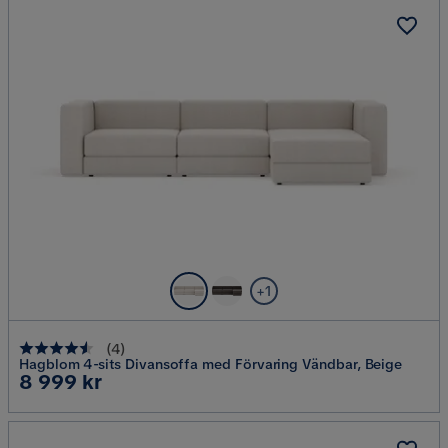
+1
(
4
)
Hagblom 4-sits Divansoffa med Förvaring Vändbar, Beige
Pris
8 999 kr