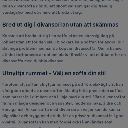
du en divansoffa gör du ett skönt val som ger dig trendig
vardagslyx med utrymme att breda ut sig.
Bred ut dig i divansoffan utan att skämmas
Konsten att breda ut sig i en soffa efter en stressig dag på
jobbet utan att för den skull blockera hela soffan för andra, blir
det inga problem med när du köpt en divansoffa. Om ni känner
att det fortfarande är ont om plats föreslår vi att ni tittar efter en
divansoffa med dubbla divaner.
Utnyttja rummet - Välj en soffa din stil
Förutom att soffan utnyttjar rummet på ett fördelaktigt vis, kan
vårt goda utbud av divansoffer låta dig hitta precis den soffan
som passar in i ditt hem och i linje med din stil. Våra divansoffor
finns i många designer och varianter; moderna raka, äldre och
kurviga m.f. Vilken soffa med divan du än väljer kan du känna
dig säker och trygg med att du får en prisvärd divansoffa i god
kvalité. Divansoffan kan med fördel också användas som