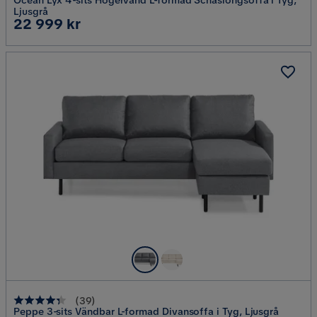
Ljusgrå
Pris
22 999 kr
(
39
)
Peppe 3-sits Vändbar L-formad Divansoffa i Tyg, Ljusgrå