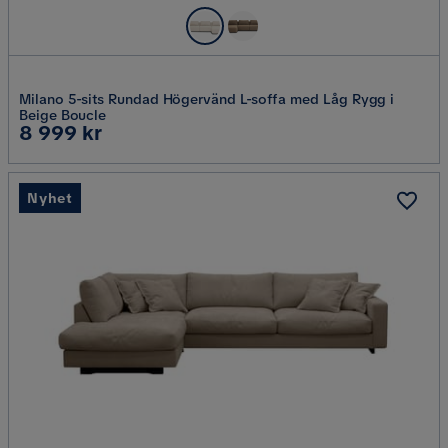
Milano 5-sits Rundad Högervänd L-soffa med Låg Rygg i
Beige Boucle
Pris
8 999 kr
Nyhet