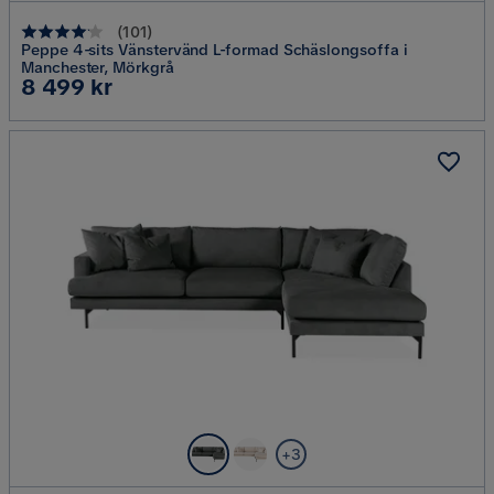
(
101
)
Peppe 4-sits Vänstervänd L-formad Schäslongsoffa i
Manchester, Mörkgrå
Pris
8 499 kr
+3