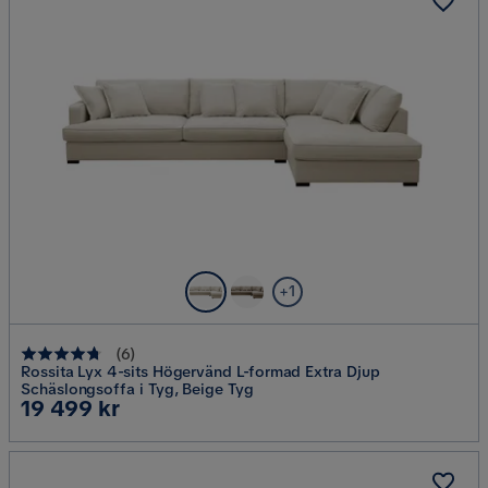
+1
(
6
)
Rossita Lyx 4-sits Högervänd L-formad Extra Djup
Schäslongsoffa i Tyg, Beige Tyg
Pris
19 499 kr