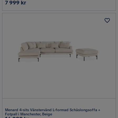
Pris
7 999 kr
Menard 4-sits Vänstervänd L-formad Schäslongsoffa +
Fotpall i Manchester, Beige