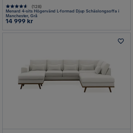
(
128
)
Menard 4-sits Högervänd L-formad Djup Schäslongsoffa i
Manchester, Grå
Pris
14 999 kr