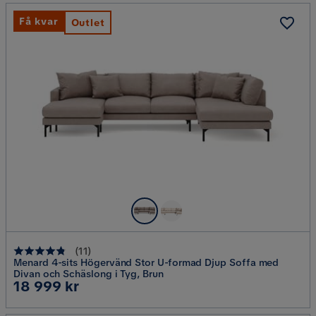
Få kvar
Outlet
(
11
)
Menard 4-sits Högervänd Stor U-formad Djup Soffa med
Divan och Schäslong i Tyg, Brun
Pris
18 999 kr