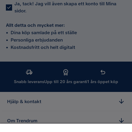
Ja, tack! Jag vill även skapa ett konto till Mina
sidor.
Allt detta och mycket mer:
•
Dina köp samlade på ett ställe
•
Personliga erbjudanden
•
Kostnadsfritt och helt digitalt
Snabb leverans
Upp till 20 års garanti
1 års öppet köp
Hjälp & kontakt
Om Trendrum