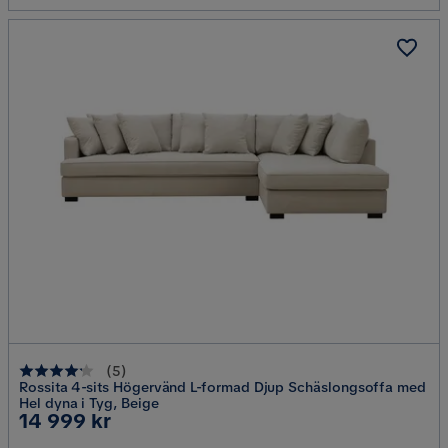
(
5
)
Rossita 4-sits Högervänd L-formad Djup Schäslongsoffa med
Hel dyna i Tyg, Beige
Pris
14 999 kr