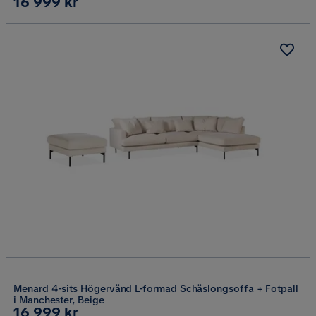
Pris
16 999 kr
Menard 4-sits Högervänd L-formad Schäslongsoffa + Fotpall
i Manchester, Beige
Pris
16 999 kr