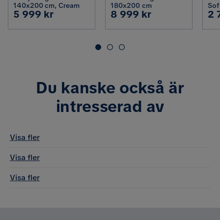
140x200 cm, Cream
180x200 cm
Sof
Pris
Pris
Pr
5 999 kr
8 999 kr
2 
Tra
Du kanske också är
intresserad av
Visa fler
Visa fler
Visa fler