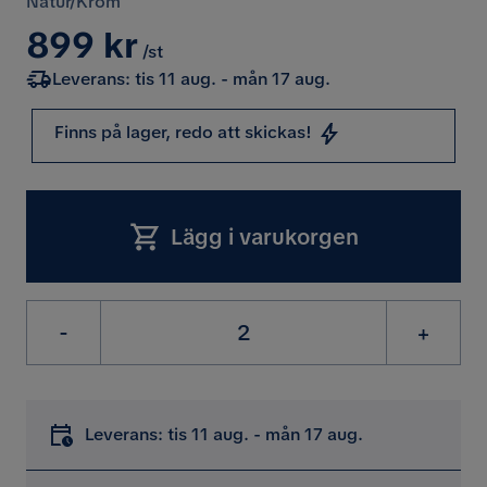
Natur/Krom
Pris
899 kr
/st
Leverans: tis 11 aug. - mån 17 aug.
Finns på lager, redo att skickas!
Lägg i varukorgen
-
+
Leverans: tis 11 aug. - mån 17 aug.