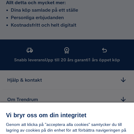
Allt detta och mycket mer:
•
Dina köp samlade på ett ställe
•
Personliga erbjudanden
•
Kostnadsfritt och helt digitalt
Snabb leverans
Upp till 20 års garanti
1 års öppet köp
Hjälp & kontakt
Om Trendrum
Vi bryr oss om din integritet
Genom att klicka på "acceptera alla cookies" samtycker du till
lagring av cookies på din enhet för att förbättra navigeringen på