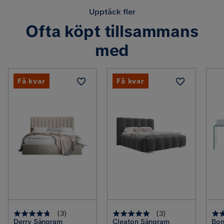
Upptäck fler
Ofta köpt tillsammans
med
Få kvar
Få kvar
(
3
)
(
3
)
Derry Sängram
Cleaton Sängram
Bon