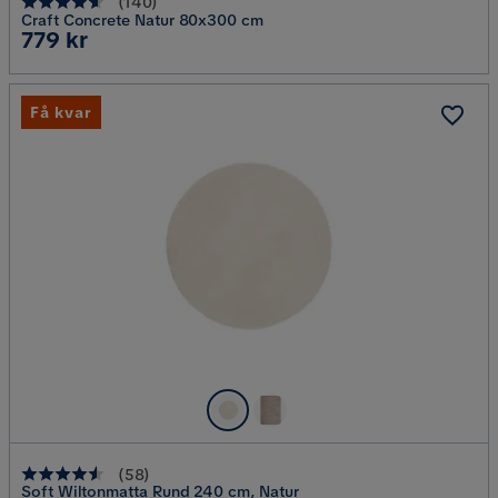
(
140
)
Craft Concrete Natur 80x300 cm
Pris
779 kr
Få kvar
(
58
)
Soft Wiltonmatta Rund 240 cm, Natur