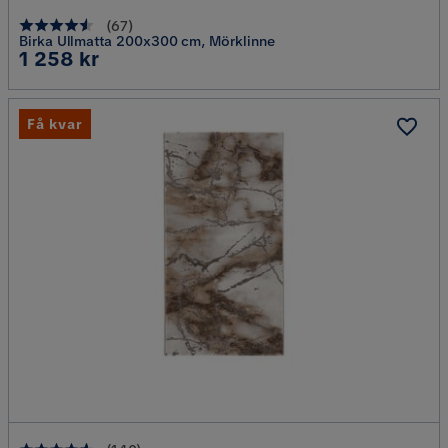
(
67
)
Birka Ullmatta 200x300 cm, Mörklinne
Pris
1 258 kr
Få kvar