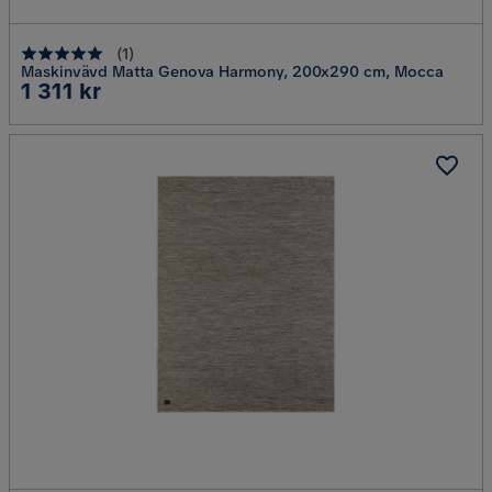
(
1
)
Maskinvävd Matta Genova Harmony, 200x290 cm, Mocca
Pris
1 311 kr