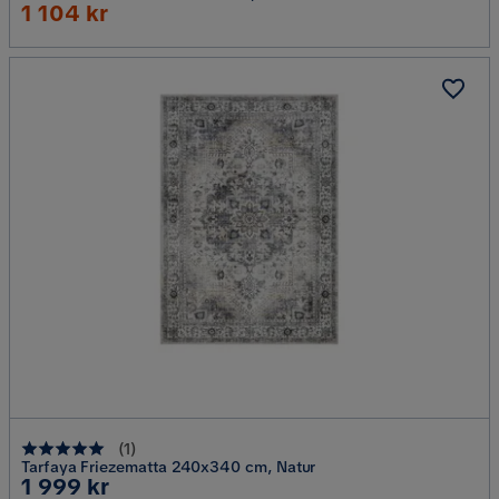
Rabatterat
1 104 kr
Pris
(
1
)
Tarfaya Friezematta 240x340 cm, Natur
Pris
1 999 kr