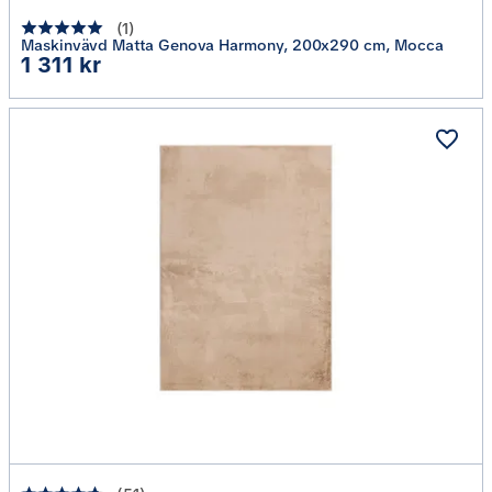
(
1
)
Maskinvävd Matta Genova Harmony, 200x290 cm, Mocca
Pris
1 311 kr