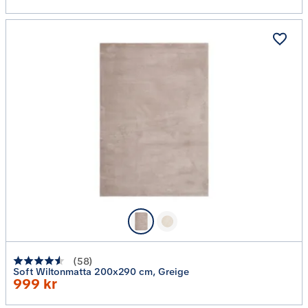
(
58
)
Soft Wiltonmatta 200x290 cm, Greige
Rabatterat
999 kr
Pris