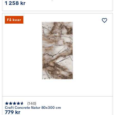
Pris
1 258 kr
Få kvar
(
140
)
Craft Concrete Natur 80x300 cm
Pris
779 kr