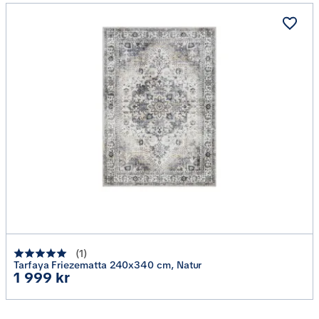
(
1
)
Tarfaya Friezematta 240x340 cm, Natur
Pris
1 999 kr