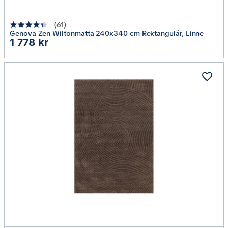
(
61
)
Genova Zen Wiltonmatta 240x340 cm Rektangulär, Linne
Pris
1 778 kr