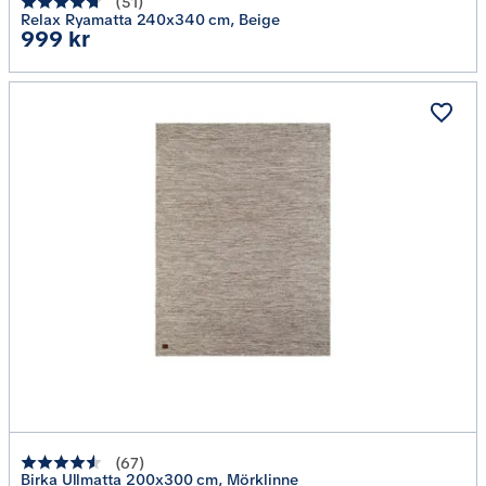
(
51
)
Relax Ryamatta 240x340 cm, Beige
Pris
999 kr
(
67
)
Birka Ullmatta 200x300 cm, Mörklinne