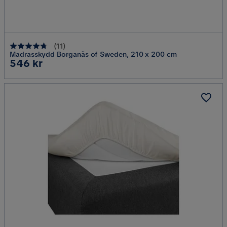
(
11
)
Madrasskydd Borganäs of Sweden, 210 x 200 cm
Pris
546 kr