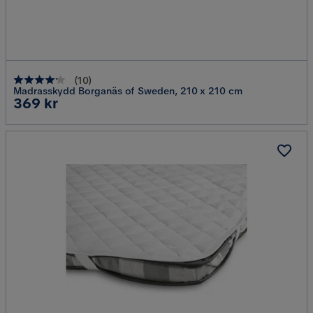
(
10
)
Madrasskydd Borganäs of Sweden, 210 x 210 cm
Pris
369 kr