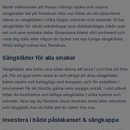
Varmt välkommen att frossa i härligt mjuka och vackra
sängkläder här på Trendrum. Hos oss hittar du ett välsorterat
utbud av sängkläder i olika färger, mönster och material. Vi har
sängkläder för såväl enkelsängar som dubbelsängar, både som
set och som enstaka delar. Botanisera bland vårt sortiment och
unna dig själv eller någon du tycker om nya lyxiga sängkläder.
Alltid billigt online hos Trendrum.
Sängkläder för alla smaker
Sängkläder ska helst vara både sköna att sova i och fina att titta
på. För en god natts sömn är det viktigt att dina sängkläder
känns mjuka och behagliga mot kroppen, och för estetiken i
sovrummet får de förstås gärna vara snygga också. I vårt utbud
hittar du kvalitativa och billiga sängkläder i olika kulörer och
mönster. Vare sig du föredrar dova neutrala toner eller mönstrat
och färgglatt, kan du hitta det du söker hos oss.
Investera i både påslakanset & sängkappa