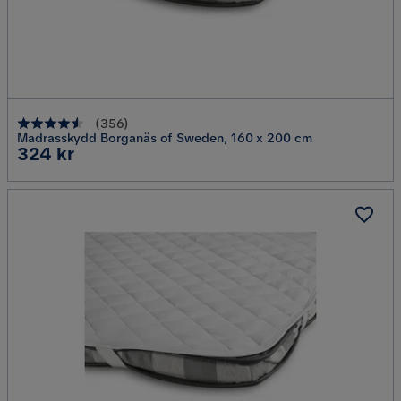
(
356
)
Madrasskydd Borganäs of Sweden, 160 x 200 cm
Pris
324 kr