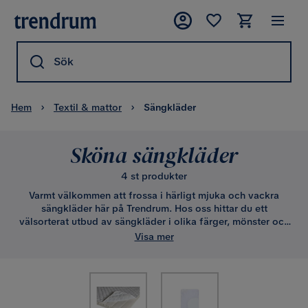
Sök
Hem
Textil & mattor
Sängkläder
Sköna sängkläder
4 st produkter
Varmt välkommen att frossa i härligt mjuka och vackra
sängkläder här på Trendrum. Hos oss hittar du ett
välsorterat utbud av sängkläder i olika färger, mönster och
material. Vi har sängkläder för såväl enkelsängar som
Visa mer
dubbelsängar, både som set och som enstaka delar.
Botanisera bland vårt sortiment och unna dig själv eller
någon du tycker om nya lyxiga sängkläder. Alltid billigt
online hos Trendrum.