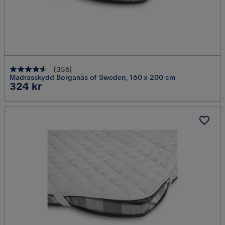
(
356
)
Madrasskydd Borganäs of Sweden, 160 x 200 cm
Pris
324 kr