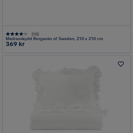
(
10
)
Madrasskydd Borganäs of Sweden, 210 x 210 cm
Pris
369 kr