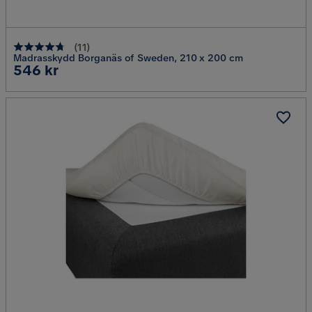
(
11
)
Madrasskydd Borganäs of Sweden, 210 x 200 cm
Pris
546 kr