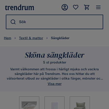
Sök
Hem
Textil & mattor
Sängkläder
Sköna sängkläder
5 st produkter
Varmt välkommen att frossa i härligt mjuka och vackra
sängkläder här på Trendrum. Hos oss hittar du ett
välsorterat utbud av sängkläder i olika färger, mönster och
material. Vi har sängkläder för såväl enkelsängar som
Visa mer
dubbelsängar, både som set och som enstaka delar.
Botanisera bland vårt sortiment och unna dig själv eller
någon du tycker om nya lyxiga sängkläder. Alltid billigt
online hos Trendrum.