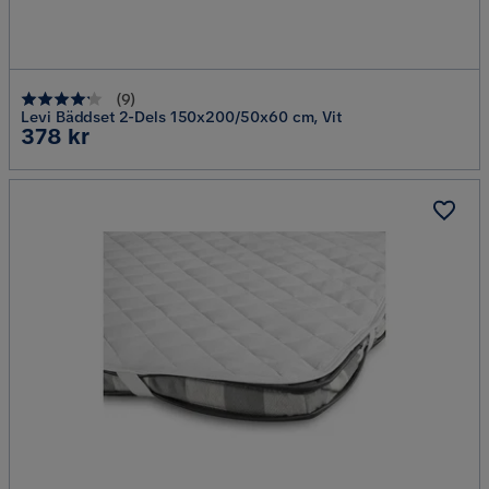
(
9
)
Levi Bäddset 2-Dels 150x200/50x60 cm, Vit
Pris
378 kr