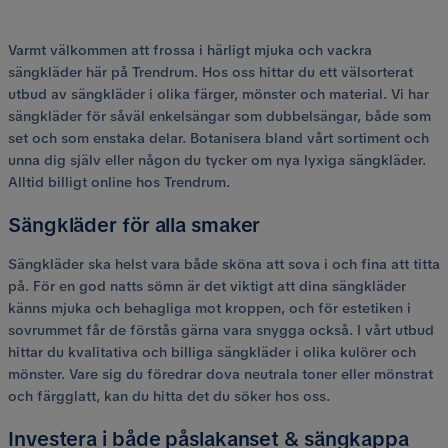
Varmt välkommen att frossa i härligt mjuka och vackra
sängkläder här på Trendrum. Hos oss hittar du ett välsorterat
utbud av sängkläder i olika färger, mönster och material. Vi har
sängkläder för såväl enkelsängar som dubbelsängar, både som
set och som enstaka delar. Botanisera bland vårt sortiment och
unna dig själv eller någon du tycker om nya lyxiga sängkläder.
Alltid billigt online hos Trendrum.
Sängkläder för alla smaker
Sängkläder ska helst vara både sköna att sova i och fina att titta
på. För en god natts sömn är det viktigt att dina sängkläder
känns mjuka och behagliga mot kroppen, och för estetiken i
sovrummet får de förstås gärna vara snygga också. I vårt utbud
hittar du kvalitativa och billiga sängkläder i olika kulörer och
mönster. Vare sig du föredrar dova neutrala toner eller mönstrat
och färgglatt, kan du hitta det du söker hos oss.
Investera i både påslakanset & sängkappa